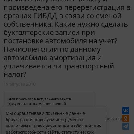
произведена его перерегистрация в
органах ГИБДД в связи со сменой
собственника. Какие нужно сделать
бухгалтерские записи при
постановке автомобиля на учет?
Начисляется ли по данному
автомобилю амортизация и
уплачивается ли транспортный
налог?
19 августа 2010
Для просмотра актуального текста
документа и получения полной
информации о вступлении в силу,
изменениях и порядке применения
Мы обрабатываем локальные данные
документа, воспользуйтесь поиском в
Перепечатка
браузера и используем инструменты
Интернет-версии системы ГАРАНТ:
аналитики в целях улучшения и обеспечения
работоспособности сайта, статистических