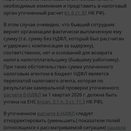
необходимые изменения и представить в налоговый
орган уточненный расчет (
п. 6 ст. 81
НК РФ).
В этом случае очевидно, что бывший сотрудник
вернет организации фактически выплаченную ему
сумму (т.е. сумму без НДФЛ, который был рассчитан
и удержан с компенсации за задержку),
соответственно, нет и оснований для возврата
налога налогоплательщику (бывшему работнику).
При таких обстоятельствах сумма уплаченного
налоговым агентом в бюджет НДФЛ является
переплатой налогового агента, которая по
результатам камеральной проверки уточненного
расчета 6-НДФЛ
за 1 квартал 2026 г. должна быть
учтена на ЕНС (
подп. 3.1 п. 5 ст. 11.3
НК РФ).
В уточненном
расчете 6-НДФЛ
следует
откорректировать (уменьшить) показатели полей
(относящихся к рассматриваемой ситуации)
раздела