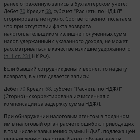
ранее отраженную запись в бухгалтерском учете:
Дебет
70
Кредит
68
, субсчет "Расчеты по НДФЛ"
сторнировать не нужно. Соответственно, полагаем,
что при отсутствии факта возврата
налогоплательщиком излишне полученных сумм
налог, удержанный с указанного дохода, не может
рассматриваться в качестве излишне удержанного
(
п. 1 ст. 231
НК РФ).
Если бывший сотрудник деньги вернет, то на дату
возврата, в учете делается запись:
Дебет
70
Кредит
68
, субсчет "Расчеты по НДФЛ"
(Сторно) - скорректирована исчисленная с
компенсации за задержку сумма НДФЛ.
При обнаружении налоговым агентом в поданном
им в налоговый орган расчете ошибок, приводящих
в том числе к завышению суммы НДФЛ, подлежащей
перечислению, налоговый агент обязан внести