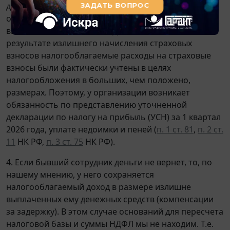
деклараций будет являться не правом, а
обязанностью. Это также следует из упомянутых
выше
пп. 1
,
7 ст. 81
НК РФ. Дело в том, что в
результате излишнего начисления страховых
взносов налогооблагаемые расходы на страховые
взносы были фактически учтены в целях
налогообложения в больших, чем положено,
размерах. Поэтому, у организации возникает
обязанность по представлению уточненной
декларации по налогу на прибыль (УСН) за 1 квартал
2026 года, уплате недоимки и пеней (
п. 1 ст. 81
,
п. 2 ст.
11
НК РФ,
п. 3 ст. 75
НК РФ).
4. Если бывший сотрудник деньги не вернет, то, по
нашему мнению, у него сохраняется
налогооблагаемый доход в размере излишне
выплаченных ему денежных средств (компенсации
за задержку). В этом случае оснований для пересчета
налоговой базы и суммы НДФЛ мы не находим. Т.е.