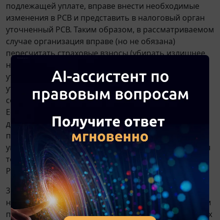
подлежащей уплате, вправе внести необходимые
изменения в РСВ и представить в налоговый орган
уточненный РСВ. Таким образом, в рассматриваемом
случае организация вправе (но не обязана)
пересчитать страховые взносы (убирать излишнее
начисление) и представить в налоговый орган
уточненный РСВ за 1 квартал 2026 года. Если
уточненный расчет не сдавать, сальдо по ЕНС,
соответственно, скорректировано ФНС не будет.
Если принято решение уточненный расчет сдать, то
дополнительно сдавать уточненные
персонифицированные сведения и уведомления об
уплате налогов не нужно, т.к. эти отчеты уточняются
только если ошибка выявлена до момента подачи
РСВ.
3. В отношении налога на прибыль (или, например,
налога по УСН) - в зависимости от того, какой режим
применяет организация) представление уточненных