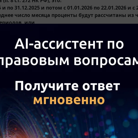
(п. 8 ст. 272 НК РФ), это:
25 и по 31.12.2025 и потом с 01.01.2026 по 22.01.2026 и с 
леднее число месяца проценты будут рассчитаны из 
ериодов, или
025 по 22.01.2026, один купонный период, но в учете о
 последним числом месяца? Соответственно, в 2025 
о процентам выпущенных облигаций?
. 807
ГК РФ предусмотрено, что договор займа может б
игации считаются долговыми ценными бумагами, их ра
йма - если в решении о выпуске облигаций закреплено 
 стоимость облигации или иной имущественный эквива
п. 2 п. 1 ст. 265
НК РФ при определении налоговой базы 
о долговым обязательствам любого вида, в том числе 
вам, выпущенным (эмитированным) налогоплательщико
обенностей, предусмотренных
ст. 269
НК РФ.
8 ст. 272
НК РФ по договорам займа или иным аналогичн