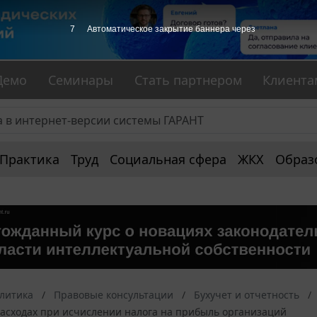
6
Автоматическое закрытие баннера через
Демо
Семинары
Стать партнером
Клиента
Практика
Труд
Социальная сфера
ЖКХ
Образ
алитика
Правовые консультации
Бухучет и отчетность
расходах при исчислении налога на прибыль организаций