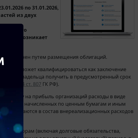
23.01.2026 по 31.01.2026,
частей из двух
тражать это
году не возникает
ыть заключен путем размещения облигаций.
змещение может квалифицироваться как заключение
право их владельца получить в предусмотренный срок
лент (
п. 4 ст. 807
ГК РФ).
по налогу на прибыль организаций расходы в виде
процентов, начисленных по ценным бумагам и иным
м, включаются в состав внереализационных расходов
ым договорам (включая долговые обязательства,