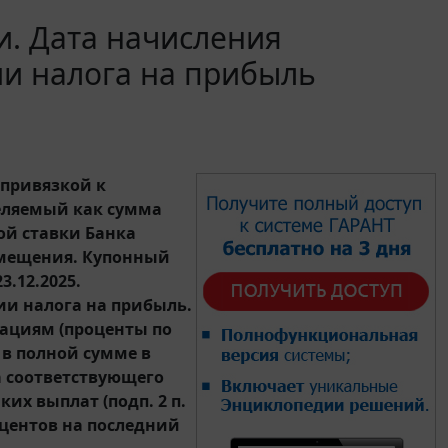
. Дата начисления
ии налога на прибыль
привязкой к
деляемый как сумма
ой ставки Банка
азмещения. Купонный
.12.2025.
ии налога на прибыль.
ациям (проценты по
 в полной сумме в
а соответствующего
ких выплат (подп. 2 п.
роцентов на последний