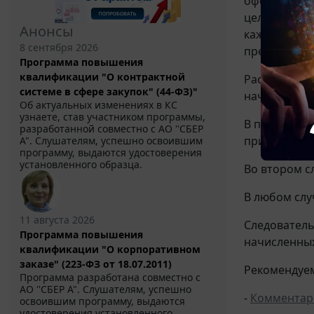
оформленные
целях насто
Анонсы
каждого мес
8 сентября 2026
предусмотре
Программа повышения
квалификации "О контрактной
Рассмотрим 
системе в сфере закупок" (44-ФЗ)"
начисление 
Об актуальных изменениях в КС
узнаете, став участником программы,
В первом сл
разработанной совместно с АО ''СБЕР
приходящихс
А". Слушателям, успешно освоившим
программу, выдаются удостоверения
установленного образца.
Во втором с
В любом слу
11 августа 2026
Следователь
Программа повышения
начисленных 
квалификации "О корпоративном
заказе" (223-ФЗ от 18.07.2011)
Рекомендуем
Программа разработана совместно с
АО ''СБЕР А". Слушателям, успешно
-
Комментари
освоившим программу, выдаются
удостоверения установленного