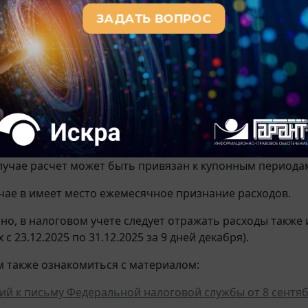
 ценными бумагами), срок действия которых приходится
ящей главы расход признается осуществленным и включа
яца соответствующего отчетного (налогового) периода н
нных договором, за исключением расходов, указанных 
ежемесячное начисление процентов на последний день 
процентов по купонным периодам с отражением в учете
учае на последнее число каждого месяца проценты будут
я на этот месяц, даже если эти дни относятся к разны
лучае расчет может быть привязан к купонным периодам
чае в имеет место ежемесячное признание расходов.
но, в налоговом учете следует отражать расходы также и
с 23.12.2025 по 31.12.2025 за 9 дней декабря).
 также ознакомиться с материалом:
й к письму Федеральной налоговой службы от 8 сентябр