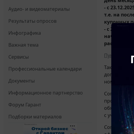
день месяца 
- с 23.12.20
Аудио- и видеоматериалы
т.е. на пос
Результаты опросов
купонных п
- с 23.12.2
Инфографика
начисление
расходов п
Важная тема
Пунктом 4 ст
Сервисы
Так как обл
Профессиональные календари
договора за
Документы
номинальную
Информационное партнерство
Согласно
под
процентов п
Форум Гарант
обязательст
с учетом ос
Подборки материалов
Согласно
п. 