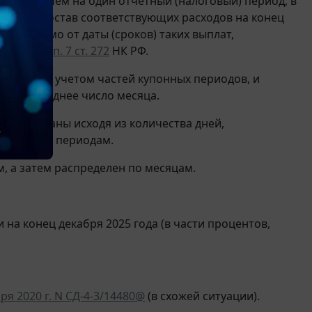
 более чем на один отчетный (налоговый) период, в
ется в состав соответствующих расходов на конец
езависимо от даты (сроков) таких выплат,
в
подп. 12 п. 7 ст. 272
НК РФ.
месяца с учетом частей купонных периодов, и
 на последнее число месяца.
 рассчитаны исходя из количества дней,
м купонным периодам.
, а затем распределен по месяцам.
 на конец декабря 2025 года (в части процентов,
я 2020 г. N СД-4-3/14480@
(в схожей ситуации).