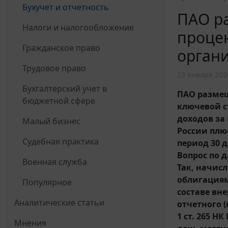
Бухучет и отчетность
ПАО р
Налоги и налогообложение
процен
Гражданское право
орган
Трудовое право
23 января 202
Бухгалтерский учет в
ПАО размещ
бюджетной сфере
ключевой с
доходов за
Малый бизнес
России плю
Судебная практика
период 30 
Вопрос по 
Военная служба
Так, начис
облигациям
Популярное
составе вн
Аналитические статьи
отчетного (
1 ст. 265 Н
Мнения