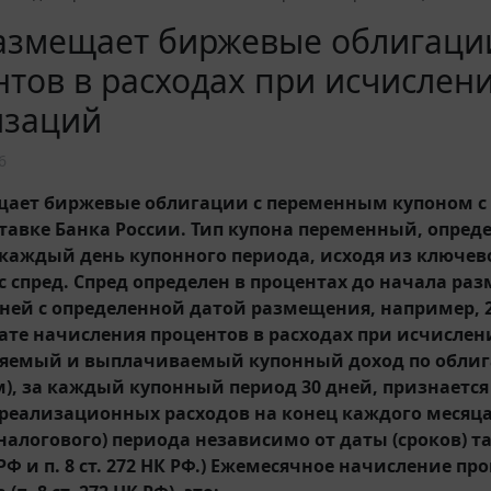
азмещает биржевые облигации
тов в расходах при исчислен
изаций
6
ает биржевые облигации с переменным купоном с 
тавке Банка России. Тип купона переменный, опре
 каждый день купонного периода, исходя из ключев
с спред. Спред определен в процентах до начала р
дней с определенной датой размещения, например, 23
дате начисления процентов в расходах при исчислен
ляемый и выплачиваемый купонный доход по облиг
), за каждый купонный период 30 дней, признается
ереализационных расходов на конец каждого месяц
налогового) периода независимо от даты (сроков) та
К РФ и п. 8 ст. 272 НК РФ.) Ежемесячное начисление п