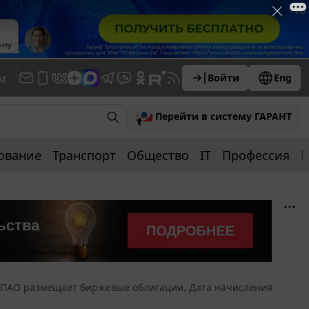
м
Войти
Eng
Перейти в систему ГАРАНТ
ование
Транспорт
Общество
IT
Профессия
П
ПАО размещает биржевые облигации. Дата начисления