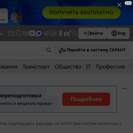
м
Войти
Eng
Перейти в систему ГАРАНТ
ование
Транспорт
Общество
IT
Профессия
П
Как подтвердить расходы на АУСН при снятии наличных с