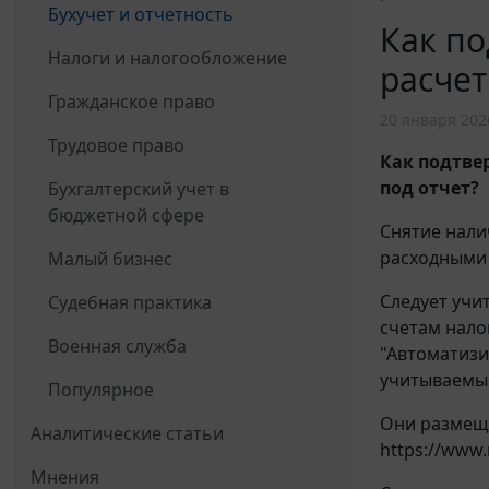
Бухучет и отчетность
Как по
Налоги и налогообложение
расчет
Гражданское право
20 января 202
Трудовое право
Как подтве
под отчет?
Бухгалтерский учет в
бюджетной сфере
Снятие нали
расходными 
Малый бизнес
Следует учи
Судебная практика
счетам нал
Военная служба
"Автоматизи
учитываемые
Популярное
Они размещ
Аналитические статьи
https://www.
Мнения