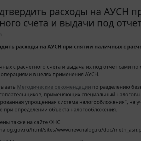
дтвердить расходы на АУСН п
ного счета и выдачи под отче
6
рдить расходы на АУСН при снятии наличных с расч
чных с расчетного счета и выдача их под отчет сами по 
операциями в целях применения АУСН.
тывать
Методические рекомендации
по разделению без
огоплательщиков, применяющих специальный налоговы
рованная упрощенная система налогообложения", на у
 при определении объекта налогообложения.
ены также на сайте ФНС
nalog.gov.ru/html/sites/www.new.nalog.ru/doc/meth_asn.p