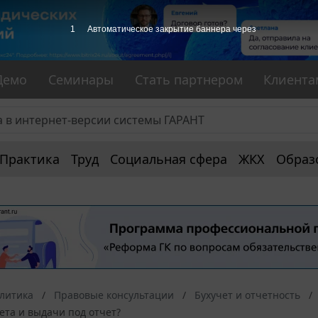
1
Автоматическое закрытие баннера через
Демо
Семинары
Стать партнером
Клиента
Практика
Труд
Социальная сфера
ЖКХ
Образ
алитика
Правовые консультации
Бухучет и отчетность
ета и выдачи под отчет?