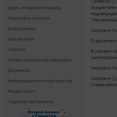
Согласно
п. 
осуществле
Аудио- и видеоматериалы
подтвержден
Результаты опросов
"Не налогов
Инфографика
Смотрите т
Важная тема
О расчетах 
Сервисы
В соответст
налогооблож
Профессиональные календари
Смотрите так
Документы
Смотрите
Эн
Информационное партнерство
ставки нало
Форум Гарант
Подборки материалов