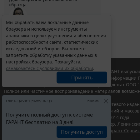
образца.
Мы обрабатываем локальные данные
Выберите тему программы повышения квалификации
браузера и используем инструменты
для юристов ...
аналитики в целях улучшения и обеспечения
работоспособности сайта, статистических
исследований и обзоров. Вы можете
запретить обработку указанных данных в
настройках браузера. Пожалуйста,
ознакомьтесь с условиями их обработки
.
© ООО "НПП "ГАРАНТ-СЕРВИС", 2026. Система ГАРАНТ выпускае
Принять
участниками Российской ассоциации правовой информации Г
Все права на материалы сайта ГАРАНТ.РУ принадлежат ООО "
Полное или частичное воспроизведение материалов возможн
Правила использования портала.
Erid: 4CQwVszH9pWwojUA9Q3
Реклама
Портал ГАРАНТ.РУ зарегистрирован в качестве сетевого изда
надзору в сфере связи,информационных технологий и массо
Получите полный доступ к системе
(Роскомнадзором), Эл № ФС77-58365 от 18 июня 2014 года.
ГАРАНТ бесплатно на 3 дня!
ООО "НПП "ГАРАНТ-СЕРВИС", 119234, г. Москва, тер. Ленинские 
Разработчик ЭПС Система ГАРАНТ – ООО "НПП "
Гарант-Сервис
Получить доступ