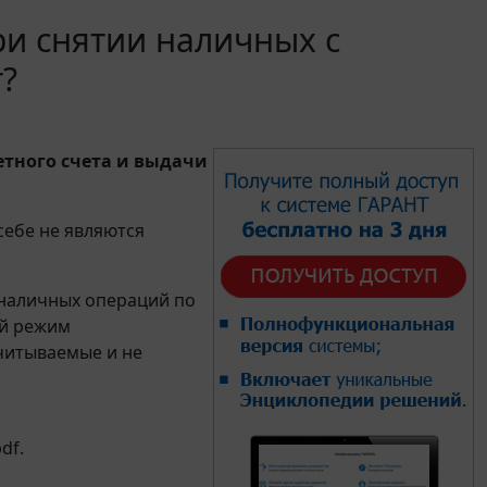
ри снятии наличных с
т?
етного счета и выдачи
себе не являются
наличных операций по
й режим
читываемые и не
df.