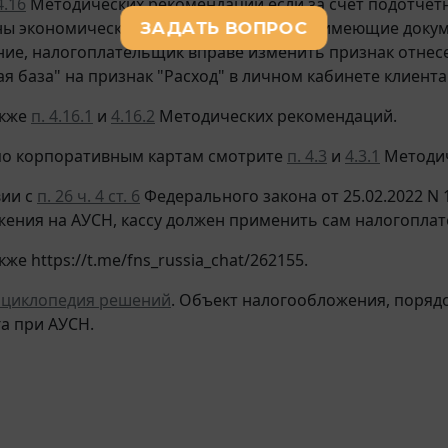
4.16
Методических рекомендаций если за счет подотчет
ны экономически оправданные расходы, имеющие доку
ие, налогоплательщик вправе изменить признак отнесе
ая база" на признак "Расход" в личном кабинете клиента
акже
п. 4.16.1
и
4.16.2
Методических рекомендаций.
по корпоративным картам смотрите
п. 4.3
и
4.3.1
Методич
вии с
п. 26 ч. 4 ст. 6
Федерального закона от 25.02.2022 N 
ения на АУСН, кассу должен применить сам налогоплат
же https://t.me/fns_russia_chat/262155.
циклопедия решений
. Объект налогообложения, порядо
га при АУСН.