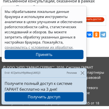
письменной консультации, оказанной в рамках
услуги
Правовой консалтинг
.
Мы обрабатываем локальные данные
браузера и используем инструменты
аналитики в целях улучшения и обеспечения
работоспособности сайта, статистических
исследований и обзоров. Вы можете
Перепечатка
запретить обработку указанных данных в
настройках браузера. Пожалуйста,
ознакомьтесь с условиями их обработки
.
Принять
© ООО "НПП "ГАРАНТ-СЕРВИС", 2026. Система ГАРАНТ
выпускается с 1990 года. Компания "Гарант" и ее партнеры
Erid: 4CQwVszH9pWwojUA9Q3
Реклама
являются участниками Российской ассоциации правовой
информации ГАРАНТ.
Получите полный доступ к системе
Портал ГАРАНТ.РУ зарегистрирован в качестве сетевого
ГАРАНТ бесплатно на 3 дня!
издания Федеральной службой по надзору в сфере
Получить доступ
связи,информационных технологий и массовых
коммуникаций (Роскомнадзором), Эл № ФС77-58365 от 18
июня 2014 года.