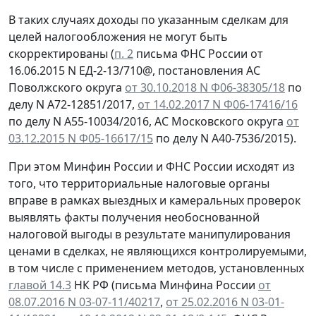
В таких случаях доходы по указанным сделкам для
целей налогообложения не могут быть
скорректированы (
п. 2
письма ФНС России от
16.06.2015 N ЕД-2-13/710@, постановления АС
Поволжского округа
от 30.10.2018 N Ф06-38305/18
по
делу N А72-12851/2017,
от 14.02.2017 N Ф06-17416/16
по делу N А55-10034/2016, АС Московского округа
от
03.12.2015 N Ф05-16617/15
по делу N А40-7536/2015).
При этом Минфин России и ФНС России исходят из
того, что территориальные налоговые органы
вправе в рамках выездных и камеральных проверок
выявлять факты получения необоснованной
налоговой выгоды в результате манипулирования
ценами в сделках, не являющихся контролируемыми,
в том числе с применением методов, установленных
главой 14.3
НК РФ (письма Минфина России
от
08.07.2016 N 03-07-11/40217
,
от 25.02.2016 N 03-01-