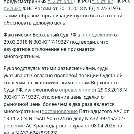
предусмотренных
п. 2 ст. 54.1
НК РФ (
п. 5 ст. 82
НК РФ,
письмо
ФНС России от 30.11.2018 N ЕД-4-2/23197).
Таким образом, организации нужно быть готовой
обосновать деловую цель.
Фактически Верховный Суд РФ в
определении
от
29.03.2018 N 303-КГ17-19327 подтвердил, что
двукратное отклонение не признается
многократным.
Руководствуясь этими разъяснениями, суды
указывают: Согласно правовой позиции Судебной
коллегии по экономическим спорам Верховного
Суда РФ, изложенной в
определении
от 29.03.2018 N
303-КГ17-19327, отклонение цены сделки от
рыночной цены более чем в два раза является
многократным (
постановление
Пятнадцатого ААС от
13.11.2024 N 15АП-9067/24 по делу N А32-39315/2023,
решение
АС Краснодарского края от 08.04.2025 по
делу N А32-62478/2023).