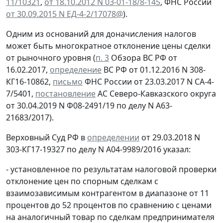
11/10321
,
от 18.10.2012 N 03-01-18/8-145
, ФНС России
от 30.09.2015 N ЕД-4-2/17078@
).
Одним из оснований для доначисления налогов
может быть многократное отклонение цены сделки
от рыночного уровня (
п. 3
Обзора ВС РФ от
16.02.2017,
определение
ВС РФ от 01.12.2016 N 308-
КГ16-10862,
письмо
ФНС России от 23.03.2017 N СА-4-
7/5401,
постановление
АС Северо-Кавказского округа
от 30.04.2019 N Ф08-2491/19 по делу N А63-
21683/2017).
Верховный Суд РФ в
определении
от 29.03.2018 N
303-КГ17-19327 по делу N А04-9989/2016 указал:
- установленное по результатам налоговой проверки
отклонение цен по спорным сделкам с
взаимозависимым контрагентом в диапазоне от 11
процентов до 52 процентов по сравнению с ценами
на аналогичный товар по сделкам предпринимателя