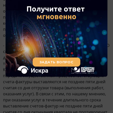
наиболее ранняя из дат: день оплаты (частичной
оплаты) в счет предстоящего оказания услуг либо
последний день налогового периода (квартала), в
котором оказываются услуги, независимо от
последующих сроков поступления платы за
оказанные услуги;
-
письмо
Минфина РФ от 25.06.2008 N 07-05-06/142 "О
сроке выставления счетов-фактур по налогу на
добавленную стоимость при оказании услуг в
течение длительного срока": Согласно
п. 3 ст. 168
Кодекса при реализации товаров (работ, услуг,
передаче имущественных прав) соответствующие
счета-фактуры выставляются не позднее пяти дней
считая со дня отгрузки товара (выполнения работ,
оказания услуг). В связи с этим, по нашему мнению,
при оказании услуг в течение длительного срока
выставление счетов-фактур не позднее пяти дней
считая со дня окончания квартала не противоречит