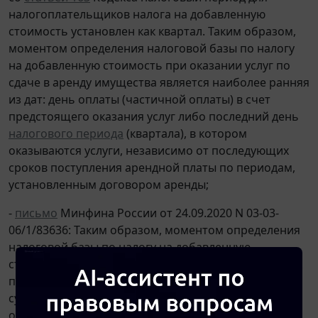
налогоплательщиков налога на добавленную
стоимость установлен как квартал. Таким образом,
моментом определения налоговой базы по налогу
на добавленную стоимость при оказании услуг по
сдаче в аренду имущества является наиболее ранняя
из дат: день оплаты (частичной оплаты) в счет
предстоящего оказания услуг либо последний день
налогового периода
(квартала), в котором
оказываются услуги, независимо от последующих
сроков поступления арендной платы по периодам,
установленным договором аренды;
-
письмо
Минфина России от 24.09.2020 N 03-03-
06/1/83636: Таким образом, моментом определения
налоговой базы по налогу на добавленную
стоимость при оказании услуг, предусматривающих
предоставление в пользование хозяйствующим
субъектам нестационарных торговых объектов для
осуществления торговой деятельности, является