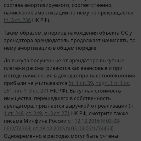
состава амортизируемого, соответственно,
начисление амортизации по нему не прекращается
(
п. 3 ст. 256
НК РФ).
Таким образом, в период нахождения объекта ОС у
арендатора арендодатель продолжает начислять по
нему амортизацию в общем порядке.
До выкупа полученные от арендатора выкупные
платежи рассматриваются как авансовые и при
методе начисления в доходах при налогообложении
прибыли не учитываются (
п. 1 ст. 39
,
подп. 1 п. 1 ст.
251
,
пп. 1
,
3 ст. 271
НК РФ). Выкупная стоимость
имущества, перешедшего в собственность
арендатора, признается выручкой от реализации (
п.
1 ст. 248
,
ст. 249
,
п. 3 ст. 271
НК РФ, смотрите также
письма Минфина России
от 12.12.2016 N 03-03-
06/2/74363
,
от 18.12.2015 N 03-03-06/1/74463
).
Одновременно в расходах могут быть учтены