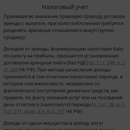
Налоговый учет
Принимая во внимание правовую природу договора
аренды с выкупом, при налогообложении требуется
разделять арендные отношения и выкуп (куплю-
продажу).
Доходом от аренды, формирующим налоговую базу
по налогу на прибыль, признается установленная
договором арендная плата (без НДС) (
п. 1 ст. 248
,
п. 2
ст. 249
НК РФ). При методе начисления доходы
признаются в том отчетном (налоговом) периоде, в
котором они имели место, независимо от
фактического поступления денежных средств, как
правило, по факту оказания услуг или на последний
день отчетного (налогового) периода (
п. 5 ст. 38
,
п. 1-
3 ст. 271
,
подп. 3 п. 4 ст. 271
НК РФ).
Доходы от сдачи имущества в аренду могут
относиться как к доходам от реализации, так и к