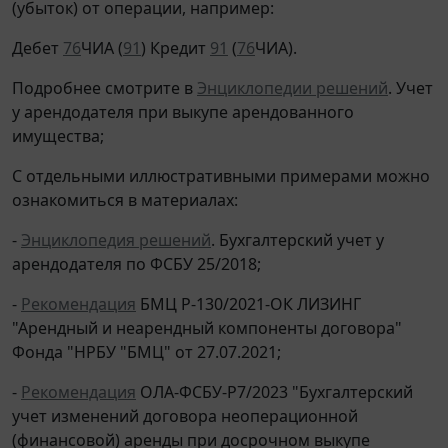
(убыток) от операции, например:
Дебет
76
ЧИА (
91
) Кредит
91
(
76
ЧИА).
Подробнее смотрите в
Энциклопедии решений
. Учет
у арендодателя при выкупе арендованного
имущества;
С отдельными иллюстративными примерами можно
ознакомиться в материалах:
-
Энциклопедия решений
. Бухгалтерский учет у
арендодателя по ФСБУ 25/2018;
-
Рекомендация
БМЦ Р-130/2021-ОК ЛИЗИНГ
"Арендный и неарендный компоненты договора"
Фонда "НРБУ "БМЦ" от 27.07.2021;
-
Рекомендация
ОЛА-ФСБУ-Р7/2023 "Бухгалтерский
учет изменений договора неоперационной
(финансовой) аренды при досрочном выкупе