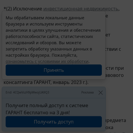
*(2) Исключение
инвестиционная недвижимость
,
учет которой в составе ОС имеет некоторые
Мы обрабатываем локальные данные
особенности. Подробнее смотрите:
браузера и используем инструменты
аналитики в целях улучшения и обеспечения
-
Энциклопедия решений
. Бухгалтерский учет
работоспособности сайта, статистических
переоценки основных средств (в том числе
исследований и обзоров. Вы можете
инвестиционной недвижимости) в соответствии с
запретить обработку указанных данных в
настройках браузера. Пожалуйста,
ФСБУ 6/2020;
ознакомьтесь с условиями их обработки
.
- Вопрос: Учет инвестиционной недвижимости при
Принять
переходе на ФСБУ 6/2020 (ответ службы Правового
консалтинга ГАРАНТ, январь 2023 г.).
Erid: 4CQwVszH9pWwojUA9Q3
Реклама
Получите полный доступ к системе
*(3) Негарантированной ликвидационной
ГАРАНТ бесплатно на 3 дня!
стоимостью предмета аренды считается
предполагаемая справедливая стоимость предмета
Получить доступ
аренды, которую он будет иметь к концу срока