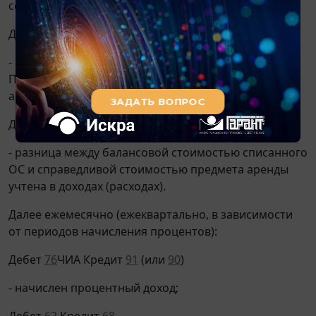
составе ОС:
Дебет
76
ЧИА Кредит
01
- списана балансовая стоимость ОС.
Предварительно следует закрыть накопленную
амортизацию Дебет
02
Кредит
01
;
Дебет
76
ЧИА (
91
) Кредит
91
(
76
ЧИА)
- разница между балансовой стоимостью списанного
ОС и справедливой стоимостью предмета аренды
учтена в доходах (расходах).
Далее ежемесячно (ежеквартально, в зависимости
от периодов начисления процентов):
Дебет
76
ЧИА Кредит
91
(или
90
)
- начислен процентный доход;
Дебет
62
Кредит
68