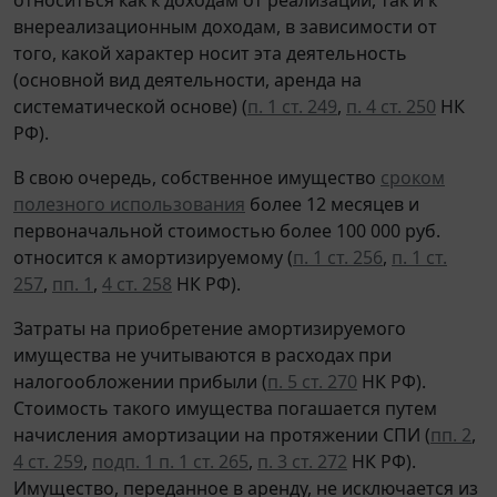
внереализационным доходам, в зависимости от
того, какой характер носит эта деятельность
(основной вид деятельности, аренда на
систематической основе) (
п. 1 ст. 249
,
п. 4 ст. 250
НК
РФ).
В свою очередь, собственное имущество
сроком
полезного использования
более 12 месяцев и
первоначальной стоимостью более 100 000 руб.
относится к амортизируемому (
п. 1 ст. 256
,
п. 1 ст.
257
,
пп. 1
,
4 ст. 258
НК РФ).
Затраты на приобретение амортизируемого
имущества не учитываются в расходах при
налогообложении прибыли (
п. 5 ст. 270
НК РФ).
Стоимость такого имущества погашается путем
начисления амортизации на протяжении СПИ (
пп. 2
,
4 ст. 259
,
подп. 1 п. 1 ст. 265
,
п. 3 ст. 272
НК РФ).
Имущество, переданное в аренду, не исключается из