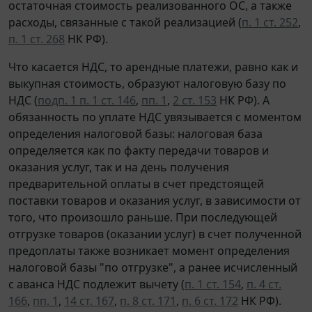
остаточная стоимость реализованного ОС, а также
расходы, связанные с такой реализацией (
п. 1 ст. 252
,
п. 1 ст. 268
НК РФ).
Что касается НДС, то арендные платежи, равно как и
выкупная стоимость, образуют налоговую базу по
НДС (
подп. 1 п. 1 ст. 146
,
пп. 1
,
2 ст. 153
НК РФ). А
обязанность по уплате НДС увязывается с моментом
определения налоговой базы: налоговая база
определяется как по факту передачи товаров и
оказания услуг, так и на день получения
предварительной оплаты в счет предстоящей
поставки товаров и оказания услуг, в зависимости от
того, что произошло раньше. При последующей
отгрузке товаров (оказании услуг) в счет полученной
предоплаты также возникает момент определения
налоговой базы "по отгрузке", а ранее исчисленный
с аванса НДС подлежит вычету (
п. 1 ст. 154
,
п. 4 ст.
166
,
пп. 1
,
14 ст. 167
,
п. 8 ст. 171
,
п. 6 ст. 172
НК РФ).