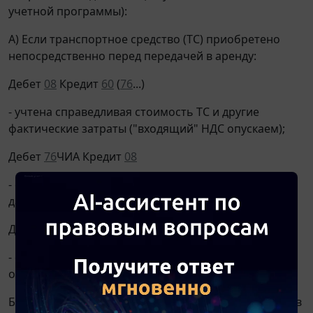
учетной программы):
А) Если транспортное средство (ТС) приобретено
непосредственно перед передачей в аренду:
Дебет
08
Кредит
60
(
76
...)
- учтена справедливая стоимость ТС и другие
фактические затраты ("входящий" НДС опускаем);
Дебет
76
ЧИА Кредит
08
- сформирована чистая стоимость инвестиции на
дату передачи ТС арендатору;
Дебет
91
Кредит
60
(Дебет
76
ЧИА Кредит
91
)
- списана разница между реальными затратами и
оценкой ЧИА (при наличии).
Б) Если переданное в аренду ТС ранее учитывалось в