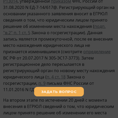
Р13014
, утвержденной
приказом
ФНС России от
31.08.2020 N ЕД-7-14/617@. Регистрирующий орган на
основании указанного заявления вносит в ЕГРЮЛ
сведения о том, что юридическим лицом принято
решение об изменении места нахождения (
подп.
"в.2" п. 1 ст. 5
Закона о госрегистрации). Данная
запись является промежуточной, после ее внесения
место нахождения юридического лица не
признается изменившимся (смотрите
определение
ВС РФ от 20.07.2017 N 305-ЭС17-3773). Затем
регистрационное дело пересылается в
регистрирующий орган по новому месту нахождения
юридического лица (
п. 4 ст. 18
Закона о
госрегистрации,
п. 9
письма ФНС России от
11.01.2016 N ГД-4-14/52@).
На втором этапе по истечении 20 дней с момента
внесения в ЕГРЮЛ сведений о том, что юридическим
лицом принято решение об изменении его места