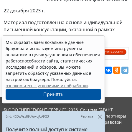
22 декабря 2023 г.
Материал подготовлен на основе индивидуальной
письменной консультации, оказанной в рамках
услуги Правовой консалтинг.
Мы обрабатываем локальные данные
браузера и используем инструменты
аналитики в целях улучшения и обеспечения
работоспособности сайта, статистических
исследований и обзоров. Вы можете
Перепечатка
запретить обработку указанных данных в
настройках браузера. Пожалуйста,
ознакомьтесь с условиями их обработки
.
Принять
© ООО "НПП "ГАРАНТ-СЕРВИС", 2026. Система ГАРАНТ
выпускается с 1990 года. Компания "Гарант" и ее партнеры
Erid: 4CQwVszH9pWwojUA9Q3
Реклама
являются участниками Российской ассоциации правовой
информации ГАРАНТ.
Получите полный доступ к системе