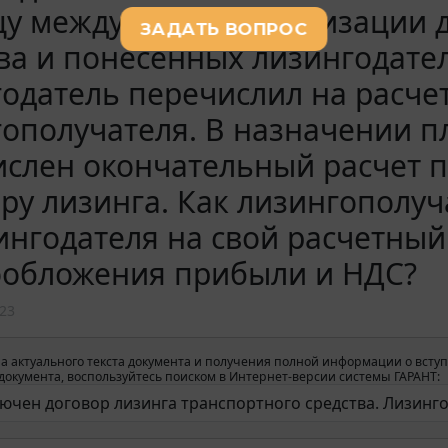
у между суммой реализации 
ва и понесенных лизингодате
одатель перечислил на расче
ополучателя. В назначении пл
слен окончательный расчет п
ру лизинга. Как лизингополу
ингодателя на свой расчетный
ообложения прибыли и НДС?
23
а актуального текста документа и получения полной информации о вступ
окумента, воспользуйтесь поиском в Интернет-версии системы ГАРАНТ: