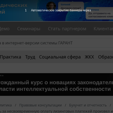
1
Автоматическое закрытие баннера через
Демо
Семинары
Стать партнером
Клиента
Практика
Труд
Социальная сфера
ЖКХ
Образ
алитика
Правовые консультации
Бухучет и отчетность
ь за несвоевременную оплату лизинговых платежей произвел из