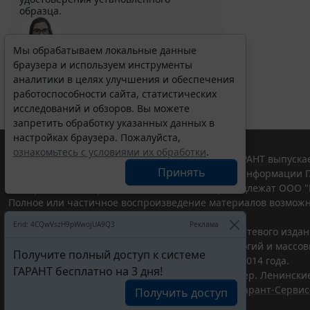
образца.
Мы обрабатываем локальные данные
браузера и используем инструменты
Выберите тему программы повышения квалификации
для юристов ...
аналитики в целях улучшения и обеспечения
работоспособности сайта, статистических
исследований и обзоров. Вы можете
запретить обработку указанных данных в
настройках браузера. Пожалуйста,
ознакомьтесь с условиями их обработки
.
© ООО "НПП "ГАРАНТ-СЕРВИС", 2026. Система ГАРАНТ выпускае
Принять
участниками Российской ассоциации правовой информации Г
Все права на материалы сайта ГАРАНТ.РУ принадлежат ООО "
Полное или частичное воспроизведение материалов возможн
Правила использования портала.
Erid: 4CQwVszH9pWwojUA9Q3
Реклама
Портал ГАРАНТ.РУ зарегистрирован в качестве сетевого изда
надзору в сфере связи,информационных технологий и массо
Получите полный доступ к системе
(Роскомнадзором), Эл № ФС77-58365 от 18 июня 2014 года.
ГАРАНТ бесплатно на 3 дня!
ООО "НПП "ГАРАНТ-СЕРВИС", 119234, г. Москва, тер. Ленинские 
Разработчик ЭПС Система ГАРАНТ – ООО "НПП "
Гарант-Сервис
Получить доступ