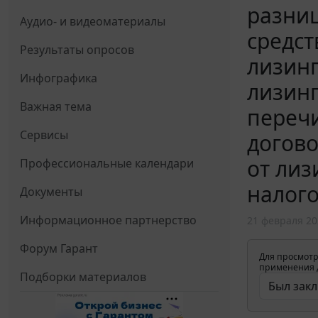
разниц
Аудио- и видеоматериалы
средст
Результаты опросов
лизинг
Инфографика
лизинг
Важная тема
перечи
Сервисы
догово
от лиз
Профессиональные календари
налог
Документы
Информационное партнерство
21 февраля 20
Форум Гарант
Для просмотр
применения д
Подборки материалов