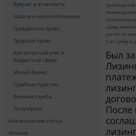
Бухучет и отчетность
Транспортное 
лизингодател
Налоги и налогообложение
положительну
сумму лизинг
Гражданское право
расчет по зав
Трудовое право
счет сумму в
Был за
Бухгалтерский учет в
бюджетной сфере
Лизин
Малый бизнес
платеж
Судебная практика
лизинг
догово
Военная служба
После 
Популярное
согла
Аналитические статьи
лизин
Мнения