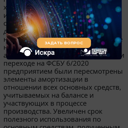
хозяйственное ведение со 100%
износом. Эксплуатируя данные
основные средства в процессе
деятельности, предприятие не
начисляло амортизацию, то есть не
несло расходов в виде
амортизационных начислений. При
переходе на ФСБУ 6/2020
предприятием были пересмотрены
элементы амортизации в
отношении всех основных средств,
учитываемых на балансе и
участвующих в процессе
производства. Увеличен срок
полезного использования по
основным средствам, полученным