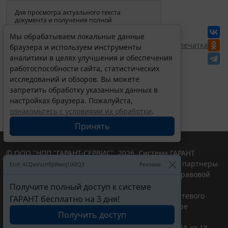
Для просмотра актуального текста
документа и получения полной
информации о вступлении в силу,
изменениях и порядке применения
Мы обрабатываем локальные данные
документа, воспользуйтесь поиском в
Перепечатка
браузера и используем инструменты
Интернет-версии системы ГАРАНТ:
аналитики в целях улучшения и обеспечения
работоспособности сайта, статистических
исследований и обзоров. Вы можете
запретить обработку указанных данных в
настройках браузера. Пожалуйста,
ознакомьтесь с условиями их обработки
.
Принять
© ООО "НПП "ГАРАНТ-СЕРВИС", 2026. Система ГАРАНТ
выпускается с 1990 года. Компания "Гарант" и ее партнеры
Erid: 4CQwVszH9pWwojUA9Q3
Реклама
являются участниками Российской ассоциации правовой
информации ГАРАНТ.
Получите полный доступ к системе
Портал ГАРАНТ.РУ зарегистрирован в качестве сетевого
ГАРАНТ бесплатно на 3 дня!
издания Федеральной службой по надзору в сфере
Получить доступ
связи,информационных технологий и массовых
коммуникаций (Роскомнадзором), Эл № ФС77-58365 от 18