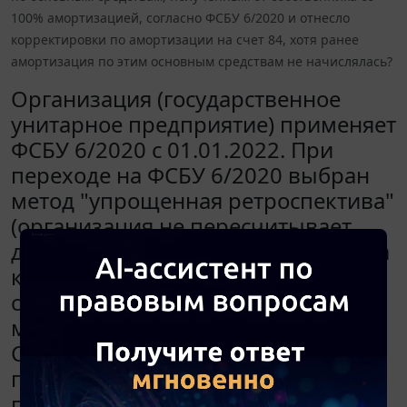
100% амортизацией, согласно ФСБУ 6/2020 и отнесло
корректировки по амортизации на счет 84, хотя ранее
амортизация по этим основным средствам не начислялась?
Организация (государственное
унитарное предприятие) применяет
ФСБУ 6/2020 с 01.01.2022. При
переходе на ФСБУ 6/2020 выбран
метод "упрощенная ретроспектива"
(организация не пересчитывает
данные за все прошлые периоды, а
корректирует балансовую
стоимость основных средств). До
момента перехода на новый
Стандарт собственником
предприятия (администрацией)
передавались основные средства в