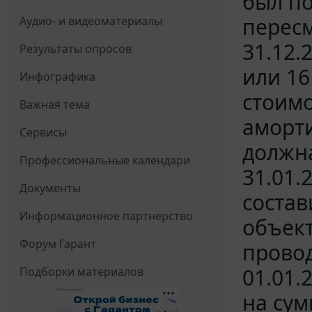
был по
пересм
Аудио- и видеоматериалы
31.12.
Результаты опросов
или 16
Инфографика
стоимо
Важная тема
аморти
Сервисы
должна
Профессиональные календари
31.01.
Документы
состав
Информационное партнерство
объект
Форум Гарант
провод
01.01.
Подборки материалов
на сум