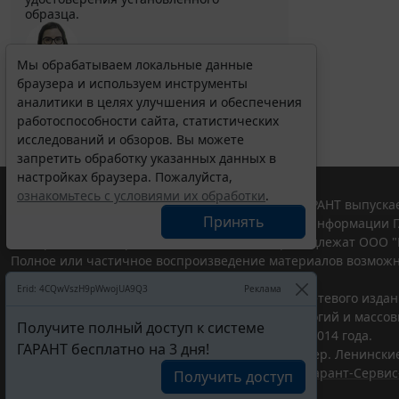
образца.
Мы обрабатываем локальные данные
браузера и используем инструменты
Выберите тему программы повышения квалификации
для юристов ...
аналитики в целях улучшения и обеспечения
работоспособности сайта, статистических
исследований и обзоров. Вы можете
запретить обработку указанных данных в
настройках браузера. Пожалуйста,
ознакомьтесь с условиями их обработки
.
© ООО "НПП "ГАРАНТ-СЕРВИС", 2026. Система ГАРАНТ выпускае
Принять
участниками Российской ассоциации правовой информации Г
Все права на материалы сайта ГАРАНТ.РУ принадлежат ООО "
Полное или частичное воспроизведение материалов возможн
Правила использования портала.
Erid: 4CQwVszH9pWwojUA9Q3
Реклама
Портал ГАРАНТ.РУ зарегистрирован в качестве сетевого изда
надзору в сфере связи,информационных технологий и массо
Получите полный доступ к системе
(Роскомнадзором), Эл № ФС77-58365 от 18 июня 2014 года.
ГАРАНТ бесплатно на 3 дня!
ООО "НПП "ГАРАНТ-СЕРВИС", 119234, г. Москва, тер. Ленинские 
Разработчик ЭПС Система ГАРАНТ – ООО "НПП "
Гарант-Сервис
Получить доступ