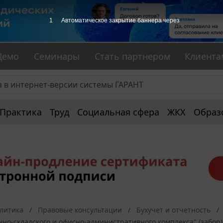
1
Автоматическое закрытие баннера через
Демо
Семинары
Стать партнером
Клиента
Практика
Труд
Социальная сфера
ЖКХ
Образ
алитика
Правовые консультации
Бухучет и отчетность
но-складского и офисно-административного комплекса" (забор)