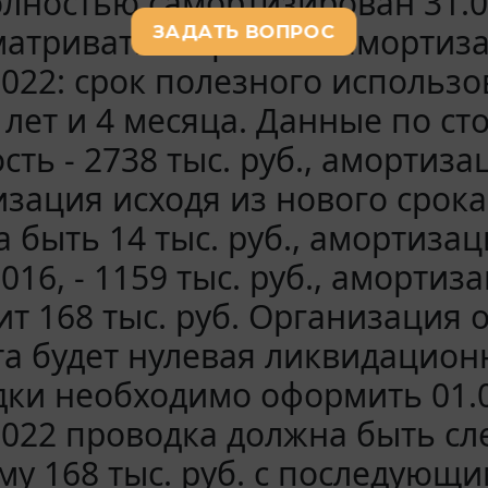
лностью самортизирован 31.01
атриваться срок его амортиза
2022: срок полезного использ
 лет и 4 месяца. Данные по с
сть - 2738 тыс. руб., амортизац
зация исходя из нового срок
 быть 14 тыс. руб., амортиза
2016, - 1159 тыс. руб., амортиз
ит 168 тыс. руб. Организация 
а будет нулевая ликвидацион
ки необходимо оформить 01.0
2022 проводка должна быть сл
му 168 тыс. руб. с последую