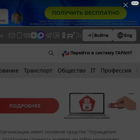
м
Войти
Eng
Перейти в систему ГАРАНТ
ование
Транспорт
Общество
IT
Профессия
П
Организации имеет основное средство "Ограждение
. Остаточная стоимость нулевая, но забор продолжает