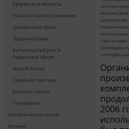
Бухучет и отчетность
эксплуатирова
месяцев (девя
Налоги и налогообложение
амортизации. 
Гражданское право
первоначальна
использования
Трудовое право
года составит
необходимо оф
Бухгалтерский учет в
последующим е
бюджетной сфере
Органи
Малый бизнес
произв
Судебная практика
компле
Военная служба
продол
Популярное
2006 г
Аналитические статьи
исполь
Мнения