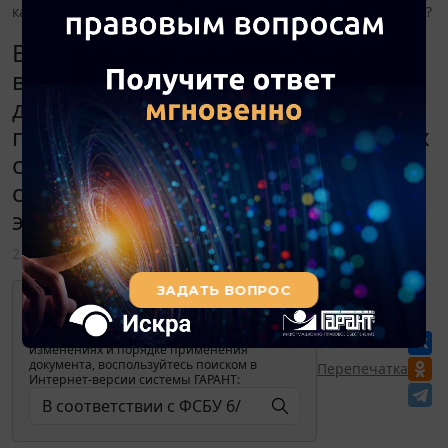
каких случаях? Обязательно или нет? Как это определяется?
В соответствии с ФСБУ 6/2020,
вступающим в силу с 01.01.2022,
должна ли организация
производить переоценку основных
средств? Если да, то в каких
случаях? Обязательно или нет? Как
это определяется?
2 ноября 2021
Для просмотра актуального текста
документа и получения полной
информации о вступлении в силу,
изменениях и порядке применения
документа, воспользуйтесь поиском в
Перепечатка
Интернет-версии системы ГАРАНТ: