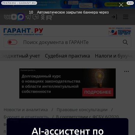
РЕКЛАМА • GARANT.RU
10
Автоматическое закрытие баннера через
Бюджетный учет
Судебная практика
Налоги и бухуче
Новости и аналитика
Правовые консультации
Бухучет и отчетность
В соответствии с ФСБУ 6/2020,
вступающим в силу с 01.01.2022, должна ли организация
производить переоценку основных средств? Если да, то в