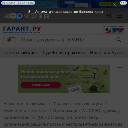
РЕКЛАМА
РЕКЛАМА • GARANT.RU
7
Автоматическое закрытие баннера через
Бюджетный учет
Судебная практика
Налоги и бухуче
Новости и аналитика
Правовые консультации
Бухучет и отчетность
Организация "А" (ОСНО) купила у
организации "Б" (ОСНО) товар. Оплатить товар
организация решила простым беспроцентным банковским