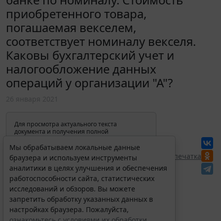
приобретенного товара,
погашаемая векселем,
соответствует номиналу векселя.
Каковы бухгалтерский учет и
налогообложение данных
операций у организации "А"?
26 января 2021
Для просмотра актуального текста
документа и получения полной
информации о вступлении в силу,
изменениях и порядке применения
Мы обрабатываем локальные данные
документа, воспользуйтесь поиском в
Перепечатка
браузера и используем инструменты
Интернет-версии системы ГАРАНТ:
аналитики в целях улучшения и обеспечения
работоспособности сайта, статистических
исследований и обзоров. Вы можете
запретить обработку указанных данных в
настройках браузера. Пожалуйста,
ознакомьтесь с условиями их обработки
.