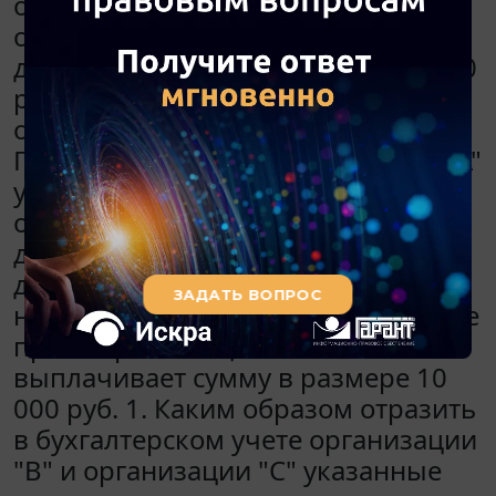
организация "В" должна оплатить
организации "А" сумму основного
долга - 10 000 руб. и неустойку - 100
руб. Организации находятся на
общей системе налогообложения.
По договору цессии организация "А"
уступает право требования
организации "С", при этом в
договоре указывает всю сумму
долга (то есть 10 100 руб.) и ссылку
на определение суда. За уступаемое
право организация "С"
выплачивает сумму в размере 10
000 руб. 1. Каким образом отразить
в бухгалтерском учете организации
"В" и организации "С" указанные