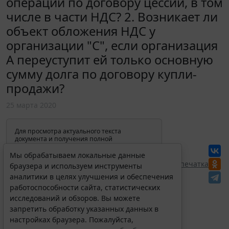
операции по договору цессии, в том
числе в части НДС? 2. Возникает ли
объект обложения НДС у
организации "С", если организация
А переуступит ей только основную
сумму долга по договору купли-
продажи?
25 марта 2020
Для просмотра актуального текста
документа и получения полной
информации о вступлении в силу,
изменениях и порядке применения
Мы обрабатываем локальные данные
документа, воспользуйтесь поиском в
Перепечатка
браузера и используем инструменты
Интернет-версии системы ГАРАНТ:
аналитики в целях улучшения и обеспечения
работоспособности сайта, статистических
исследований и обзоров. Вы можете
запретить обработку указанных данных в
настройках браузера. Пожалуйста,