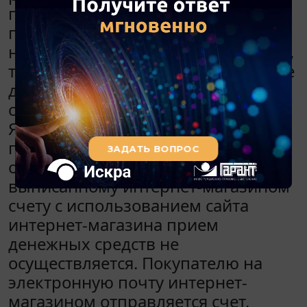
позволяющая покупателям
производить оплату как
непосредственно Яндекс.Деньгами,
так и платежными картами, а также
другими популярными в Рунете
способами оплаты (система
Яндекс.Деньги позволяет оплатить
покупки разными способами
оплаты). При оплате по
выписанному интернет-магазином
счету с использованием сайта
интернет-магазина прием
денежных средств не
осуществляется. Покупателю на
электронную почту интернет-
магазином отправляется счет,