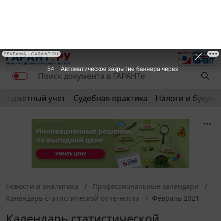
РЕКЛАМА • GARANT.RU
53
Автоматическое закрытие баннера через
Бюджетный учет
Судебная практика
Налоги и бухуче
Новости и аналитика
Профессиональные календари
Календарь статистической отчетности
Февраль 2021
Календарь статистической