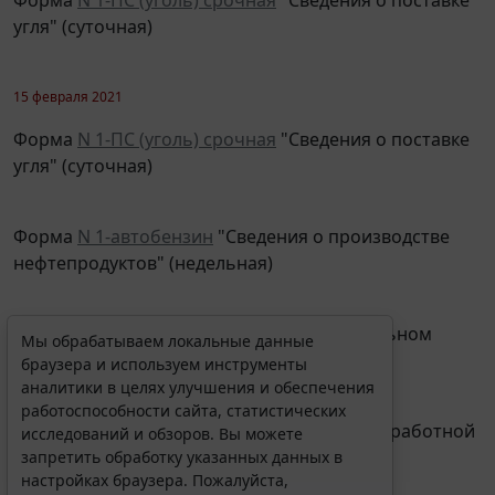
угля" (суточная)
15 февраля 2021
Форма
N 1-ПС (уголь) срочная
"Сведения о поставке
угля" (суточная)
Форма
N 1-автобензин
"Сведения о производстве
Мы обрабатываем локальные данные
нефтепродуктов" (недельная)
браузера и используем инструменты
аналитики в целях улучшения и обеспечения
работоспособности сайта, статистических
Форма
N 1041-труб
"Сведения о магистральном
исследований и обзоров. Вы можете
газопроводном транспорте" (месячная)
*
запретить обработку указанных данных в
настройках браузера. Пожалуйста,
ознакомьтесь с условиями их обработки
.
Форма
N П-4
"Сведения о численности и заработной
Принять
плате работников" (месячная)