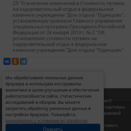
23 "О внесении изменений в Стоимость путевок
на оздоровительный отдых в федеральном
казенном учреждении "Дом отдыха "Одинцово",
установленную приказом Главного управления
специальных программ Президента Российской
Федерации от 24 января 2013 г. № 2 "Об
установлении стоимости путевок на
оздоровительный отдых в федеральном
казенном учреждении "Дом отдыха "Одинцово"
Мы обрабатываем локальные данные
браузера и используем инструменты
аналитики в целях улучшения и обеспечения
работоспособности сайта, статистических
© ООО "НПП "ГАРАНТ-СЕРВИС", 2026. Система ГАРАНТ
исследований и обзоров. Вы можете
выпускается с 1990 года. Компания "Гарант" и ее партнеры
запретить обработку указанных данных в
являются участниками Российской ассоциации правовой
настройках браузера. Пожалуйста,
информации ГАРАНТ.
ознакомьтесь с условиями их обработки
.
Портал ГАРАНТ.РУ зарегистрирован в качестве сетевого
Принять