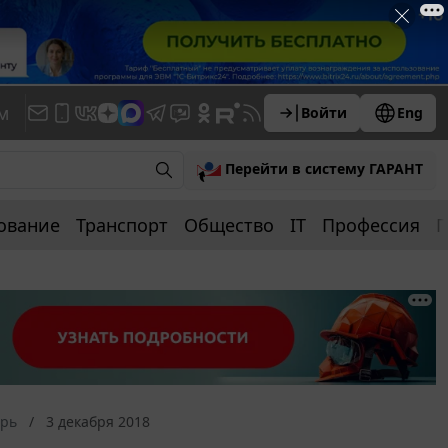
м
Войти
Eng
Перейти в систему ГАРАНТ
ование
Транспорт
Общество
IT
Профессия
П
арь
3 декабря 2018