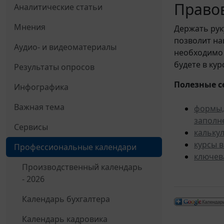
Правов
Аналитические статьи
Мнения
Держать рук
позволит н
Аудио- и видеоматериалы
необходимо 
будете в ку
Результаты опросов
Полезные с
Инфографика
Важная тема
формы,
заполн
Сервисы
кальку
курсы 
Профессиональные календари
ключев
Производственный календарь
- 2026
Календарь бухгалтера
Календарь кадровика