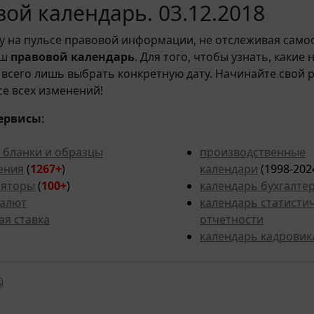
ой календарь. 03.12.2018
у на пульсе правовой информации, не отслеживая само
аш
правовой календарь
. Для того, чтобы узнать, какие
всего лишь выбрать конкретную дату. Начинайте свой 
рсе всех изменений!
ервисы
:
 бланки и образцы
производственные
ения
(
1267+
)
календари
(1998-202
ляторы
(
100+
)
календарь бухгалте
валют
календарь статисти
ая ставка
отчетности
календарь кадровик