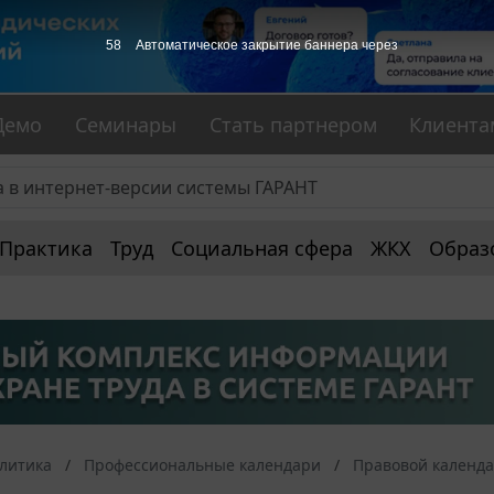
57
Автоматическое закрытие баннера через
Демо
Семинары
Стать партнером
Клиента
Практика
Труд
Социальная сфера
ЖКХ
Образ
алитика
Профессиональные календари
Правовой календ