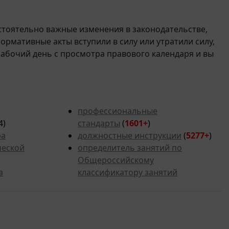
стоятельно важные изменения в законодательстве,
 нормативные акты вступили в силу или утратили силу,
рабочий день с просмотра правового календаря и вы
профессиональные
4)
стандарты
(
1601+
)
ра
должностные инструкции
(
5277
+
)
ческой
определитель занятий по
Общероссийскому
а
классификатору занятий