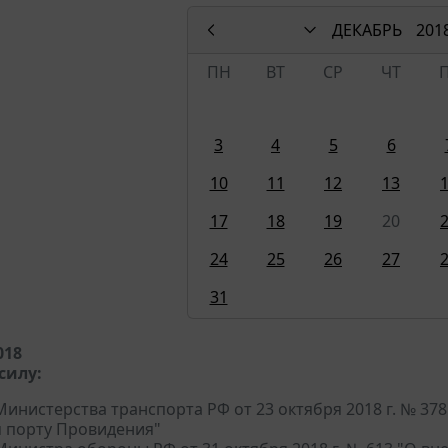
ДЕКАБРЬ
201
ПН
ВТ
СР
ЧТ
3
4
5
6
10
11
12
13
17
18
19
20
24
25
26
27
31
018
силу:
инистерства транспорта РФ от 23 октября 2018 г. № 3
 порту Провидения"