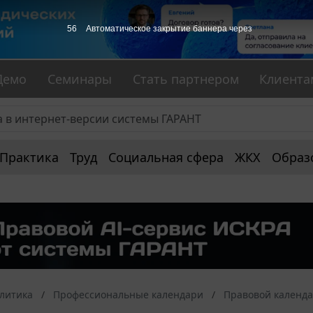
55
Автоматическое закрытие баннера через
Демо
Семинары
Стать партнером
Клиента
Практика
Труд
Социальная сфера
ЖКХ
Образ
алитика
Профессиональные календари
Правовой календ