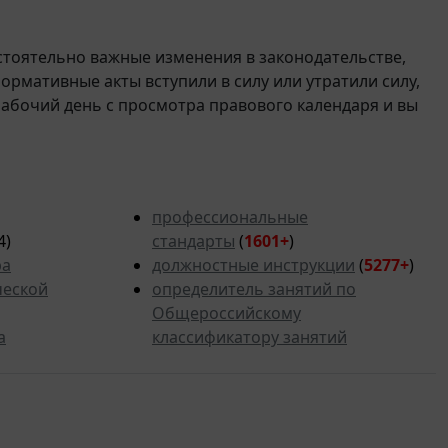
стоятельно важные изменения в законодательстве,
 нормативные акты вступили в силу или утратили силу,
рабочий день с просмотра правового календаря и вы
профессиональные
4)
стандарты
(
1601+
)
ра
должностные инструкции
(
5277
+
)
ческой
определитель занятий по
Общероссийскому
а
классификатору занятий