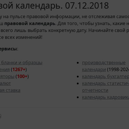
ой календарь. 07.12.2018
у на пульсе правовой информации, не отслеживая само
аш
правовой календарь
. Для того, чтобы узнать, какие
всего лишь выбрать конкретную дату. Начинайте свой 
рсе всех изменений!
ервисы
:
 бланки и образцы
производственные
ения
(
1267+
)
календари
(1998-202
ляторы
(
100+
)
календарь бухгалте
валют
календарь статисти
ая ставка
отчетности
календарь кадровик