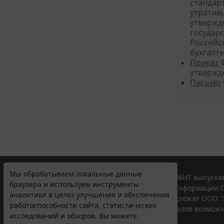
стандарт
утратив
утвержд
государ
Российс
бухгалте
Приказ
Ф
утвержд
Письмо
Мы обрабатываем локальные данные
© ООО "НПП "ГАРАНТ-СЕРВИС", 2026. Система ГАРАНТ выпускае
браузера и используем инструменты
участниками Российской ассоциации правовой информации Г
аналитики в целях улучшения и обеспечения
Все права на материалы сайта ГАРАНТ.РУ принадлежат ООО "
работоспособности сайта, статистических
Полное или частичное воспроизведение материалов возможн
исследований и обзоров. Вы можете
Правила использования портала.