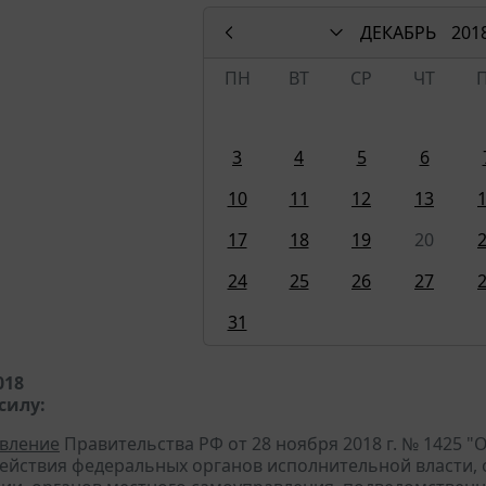
ДЕКАБРЬ
201
ПН
ВТ
СР
ЧТ
3
4
5
6
10
11
12
13
17
18
19
20
24
25
26
27
31
018
силу:
вление
Правительства РФ от 28 ноября 2018 г. № 1425 
ействия федеральных органов исполнительной власти, 