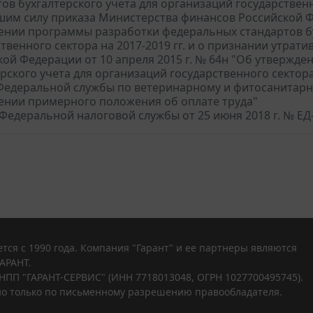
ов бухгалтерского учета для организаций государственно
шим силу приказа Министерства финансов Российской Фе
ении программы разработки федеральных стандартов бу
ственного сектора на 2017-2019 гг. и о признании утра
кой Федерации от 10 апреля 2015 г. № 64н "Об утвержд
рского учета для организаций государственного сектора" 
едеральной службы по ветеринарному и фитосанитарном
ении примерного положения об оплате труда"
Федеральной налоговой службы от 25 июня 2018 г. № Е
тся с 1990 года. Компания "Гарант" и ее партнеры являются
АРАНТ.
НПП "ГАРАНТ-СЕРВИС" (ИНН 7718013048, ОГРН 1027700495745).
о только по письменному разрешению правообладателя.