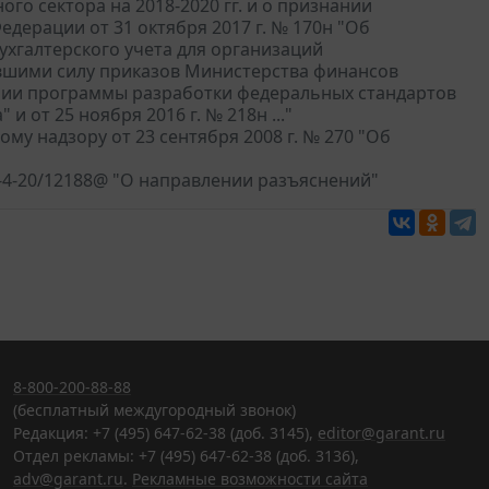
го сектора на 2018-2020 гг. и о признании
дерации от 31 октября 2017 г. № 170н "Об
хгалтерского учета для организаций
тившими силу приказов Министерства финансов
ении программы разработки федеральных стандартов
и от 25 ноября 2016 г. № 218н ..."
у надзору от 23 сентября 2008 г. № 270 "Об
Д-4-20/12188@ "О направлении разъяснений"
8-800-200-88-88
(бесплатный междугородный звонок)
Редакция: +7 (495) 647-62-38 (доб. 3145),
editor@garant.ru
Отдел рекламы: +7 (495) 647-62-38 (доб. 3136),
adv@garant.ru
.
Рекламные возможности сайта