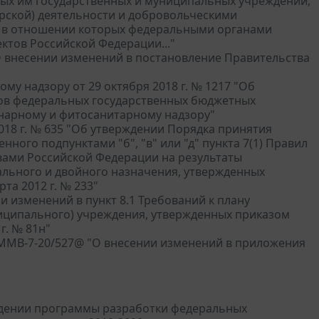
ных им государственных и муниципальных учреждений,
рской) деятельности и добровольческими
, в отношении которых федеральными органами
ктов Российской Федерации..."
"О внесении изменений в постановление Правительства
у надзору от 29 октября 2018 г. № 1217 "Об
ов федеральных государственных бюджетных
нарному и фитосанитарному надзору"
018 г. № 635 "Об утверждении Порядка принятия
ого подпунктами "б", "в" или "д" пункта 7(1) Правил
вами Российской Федерации на результаты
ального и двойного назначения, утвержденных
та 2012 г. № 233"
и изменений в пункт 8.1 Требований к плану
иципального) учреждения, утвержденных приказом
г. № 81н"
 ММВ-7-20/527@ "О внесении изменений в приложения
рждении программы разработки федеральных