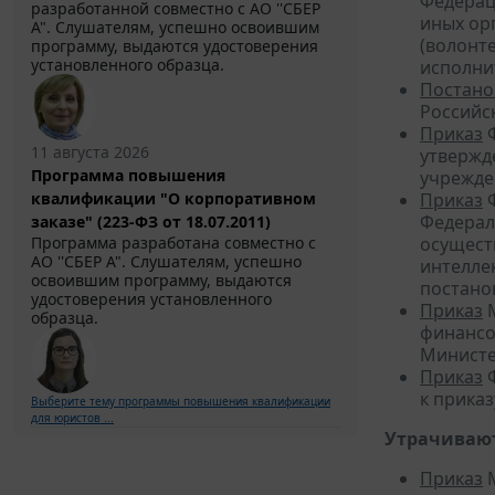
Федерац
разработанной совместно с АО ''СБЕР
иных ор
А". Слушателям, успешно освоившим
(волонт
программу, выдаются удостоверения
установленного образца.
исполни
Постано
Российск
Приказ
Ф
11 августа 2026
утвержд
Программа повышения
учрежде
Приказ
Ф
квалификации "О корпоративном
Федерал
заказе" (223-ФЗ от 18.07.2011)
осущест
Программа разработана совместно с
АО ''СБЕР А". Слушателям, успешно
интелле
освоившим программу, выдаются
постано
удостоверения установленного
Приказ
М
образца.
финансо
Министе
Приказ
Ф
к прика
Выберите тему программы повышения квалификации
для юристов ...
Утрачивают
Приказ
М