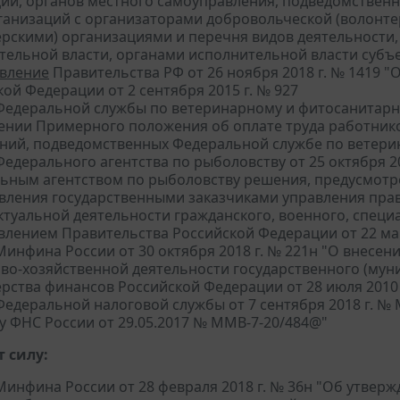
ии, органов местного самоуправления, подведомствен
ганизаций с организаторами добровольческой (волонте
ерскими) организациями и перечня видов деятельности
тельной власти, органами исполнительной власти субъе
вление
Правительства РФ от 26 ноября 2018 г. № 1419 
ой Федерации от 2 сентября 2015 г. № 927
едеральной службы по ветеринарному и фитосанитарном
ении Примерного положения об оплате труда работник
ний, подведомственных Федеральной службе по ветери
едерального агентства по рыболовству от 25 октября 2
ьным агентством по рыболовству решения, предусмотренн
вления государственными заказчиками управления пра
ктуальной деятельности гражданского, военного, специ
влением Правительства Российской Федерации от 22 мар
инфина России от 30 октября 2018 г. № 221н "О внесени
во-хозяйственной деятельности государственного (мун
рства финансов Российской Федерации от 28 июля 2010 
едеральной налоговой службы от 7 сентября 2018 г. №
зу ФНС России от 29.05.2017 № ММВ-7-20/484@"
 силу:
инфина России от 28 февраля 2018 г. № 36н "Об утве