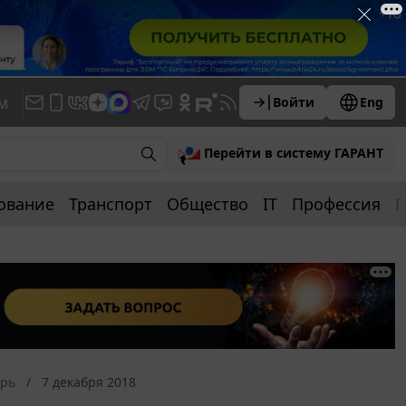
м
Войти
Eng
Перейти в систему ГАРАНТ
ование
Транспорт
Общество
IT
Профессия
П
арь
7 декабря 2018