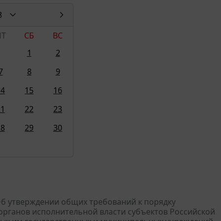
8
ПТ
СБ
ВС
1
2
7
8
9
14
15
16
21
22
23
28
29
30
"Об утверждении общих требований к порядку
органов исполнительной власти субъектов Российской