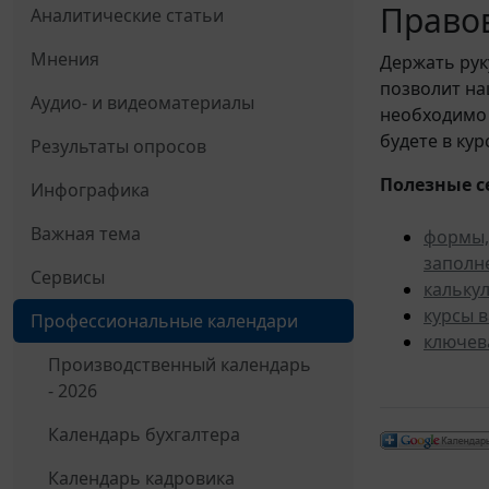
Правов
Аналитические статьи
Мнения
Держать рук
позволит н
Аудио- и видеоматериалы
необходимо 
будете в ку
Результаты опросов
Полезные с
Инфографика
Важная тема
формы,
заполн
Сервисы
кальку
курсы 
Профессиональные календари
ключев
Производственный календарь
- 2026
Календарь бухгалтера
Календарь кадровика