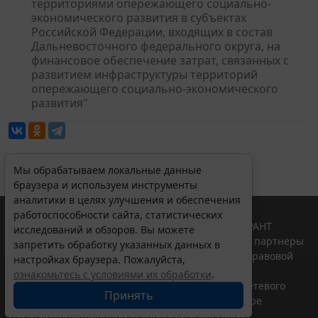
территориями опережающего социально-
экономического развития в субъектах
Российской Федерации, входящих в состав
Дальневосточного федерального округа, на
финансовое обеспечение затрат, связанных с
развитием инфраструктуры территорий
опережающего социально-экономического
развития"
Мы обрабатываем локальные данные
браузера и используем инструменты
аналитики в целях улучшения и обеспечения
работоспособности сайта, статистических
© ООО "НПП "ГАРАНТ-СЕРВИС", 2026. Система ГАРАНТ
исследований и обзоров. Вы можете
выпускается с 1990 года. Компания "Гарант" и ее партнеры
запретить обработку указанных данных в
являются участниками Российской ассоциации правовой
настройках браузера. Пожалуйста,
информации ГАРАНТ.
ознакомьтесь с условиями их обработки
.
Портал ГАРАНТ.РУ зарегистрирован в качестве сетевого
Принять
издания Федеральной службой по надзору в сфере
связи,информационных технологий и массовых