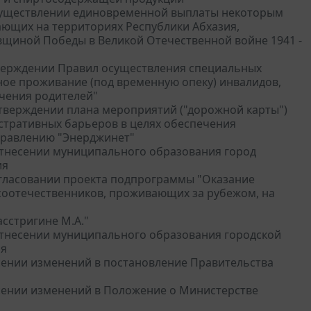
 осуществлении единовременной выплаты некоторым
ющих на территориях Республики Абхазия,
овщиной Победы в Великой Отечественной войне 1941 -
утверждении Правил осуществления специальных
ое проживание (под временную опеку) инвалидов,
ечения родителей"
 утверждении плана мероприятий ("дорожной карты")
стративных барьеров в целях обеспечения
правлению "Энерджинет"
 отнесении муниципального образования город
ия
согласовании проекта подпрограммы "Оказание
соотечественников, проживающих за рубежом, на
асстригине М.А."
 отнесении муниципального образования городской
ия
несении изменений в постановление Правительства
несении изменений в Положение о Министерстве