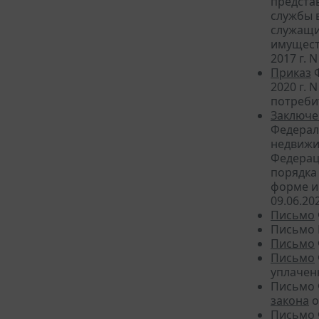
предста
службы 
служащи
имущест
2017 г. N
Приказ
Ф
2020 г.
потребит
Заключе
Федерал
недвижим
Федерац
порядка
форме и
09.06.20
Письмо
Письмо Б
Письмо
Письмо
уплачен
Письмо 
закона
о
Письмо