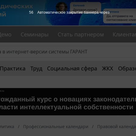
55
Автоматическое закрытие баннера через
Демо
Семинары
Стать партнером
Клиента
Практика
Труд
Социальная сфера
ЖКХ
Образ
алитика
Профессиональные календари
Правовой календ