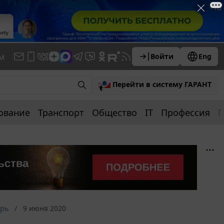
м
Войти
Eng
Перейти в систему ГАРАНТ
ование
Транспорт
Общество
IT
Профессия
П
арь
9 июня 2020