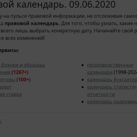
ой календарь. 09.06.2020
у на пульсе правовой информации, не отслеживая само
аш
правовой календарь
. Для того, чтобы узнать, какие
всего лишь выбрать конкретную дату. Начинайте свой 
рсе всех изменений!
ервисы
:
 бланки и образцы
производственные
ения
(
1267+
)
календари
(1998-202
ляторы
(
100+
)
календарь бухгалте
валют
календарь статисти
ая ставка
отчетности
календарь кадровик