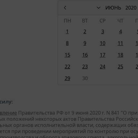
ИЮНЬ
2020
ПН
ВТ
СР
ЧТ
1
2
3
4
8
9
10
11
15
16
17
18
22
23
24
25
29
30
силу:
вление
Правительства РФ от 9 июня 2020 г. N 841 "О пр
ых положений некоторых актов Правительства Российск
ьных органов исполнительной власти, содержащих обя
ется при проведении мероприятий по контролю при осу
 производства и оборота этилового спирта, алкогольн