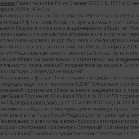
жение
Правительства РФ от 9 июня 2020 г. N 1521-р О 
враля 2019 г. N 342-р
инистерства сельского хозяйства РФ от 1 июня 2020 г.
на текущий финансовый год, потери в доходах при тран
ьного бюджета открытому акционерному обществу "Рос
, возникающих в результате установления льготных тари
отки семян масличных культур, овощной продукции и 
инистерства сельского хозяйства РФ от 22 апреля 2020 
вании Федеральным агентством по рыболовству или его
рукции объектов капитального строительства, внедрени
ятельности, оказывающей воздействие на водные биолог
онном виде, и порядка ее подачи"
едерального фонда обязательного медицинского страхов
 порядка ведения отчетности N ДЛИ "Объемы и стоимос
риальной программе обязательного медицинского стра
ция Банка России от 13 января 2020 г. N 201-И "О поря
аний
Федерального закона
от 27 июля 2010 года N 224-
ованию инсайдерской информации и манипулированию 
ательные акты Российской Федерации" и принятых в соо
едерального агентства железнодорожного транспорта от
дорожной станции Красноярск-Северный Красноярской 
едеральной службы государственной статистики от 24 а