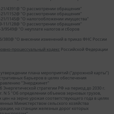
3-21/4391@ "О рассмотрении обращения"
2-21/1152@ "О рассмотрении обращения"
2-21/1145@ "О налогообложении имущества"
19-11/128@ "О рассмотрении обращения"
-3/9549@ "О неуплате налогов и сборов
-6/380@ "О внесении изменений в приказ ФНС России
ловно-процессуальный кодекс
Российской Федерации
Об утверждении плана мероприятий ("дорожной карты")
стративных барьеров в целях обеспечения
правлению "Энерджинет"
б Энергетической стратегии РФ на период до 2030 г.
г. N 5 "Об определении объемов зерновых грузов,
цен на зерно урожая соответствующего года в целях
ленных Министерством сельского хозяйства
рации, на станции железных дорог которых
 транспортом"