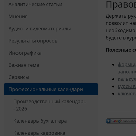
Правов
Аналитические статьи
Держать рук
Мнения
позволит н
Аудио- и видеоматериалы
необходимо 
будете в ку
Результаты опросов
Полезные с
Инфографика
формы,
Важная тема
заполн
Сервисы
кальку
курсы 
Профессиональные календари
ключев
Производственный календарь
- 2026
Календарь бухгалтера
Календарь кадровика