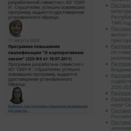
разработанной совместно с АО ''СБЕР
Постано
А". Слушателям, успешно освоившим
категор
программу, выдаются удостоверения
Республ
установленного образца.
1945 год
Постано
выплат 
престар
11 августа 2026
Распоря
Программа повышения
по сове
квалификации "О корпоративном
реализа
заказе" (223-ФЗ от 18.07.2011)
Распоря
Программа разработана совместно с
АО ''СБЕР А". Слушателям, успешно
Владими
освоившим программу, выдаются
Распоря
удостоверения установленного
содейст
образца.
2020-202
Распоря
Распоря
округ С
Выберите тему программы повышения квалификации
Постано
для юристов ...
Российск
Постано
экономи