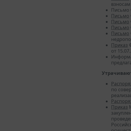
взносам
Письмо 
Письмо
Письмо
Письмо
Письмо
недропо
Приказ
Ф
от 15.07
Информа
предлаг
Утрачивают
Распоря
по сове
реализа
Распоря
Приказ
М
закупле
проведе
Российс
осущест