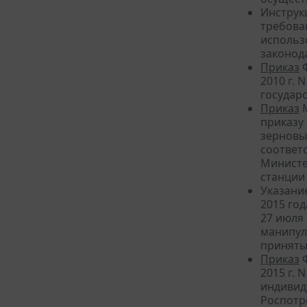
Инструкц
требов
использ
законод
Приказ
Ф
2010 г.
государ
Приказ
М
приказу
зерновы
соответ
Министе
станции
Указание
2015 го
27 июля
манипул
приняты
Приказ
Ф
2015 г. 
индивид
Роспотр