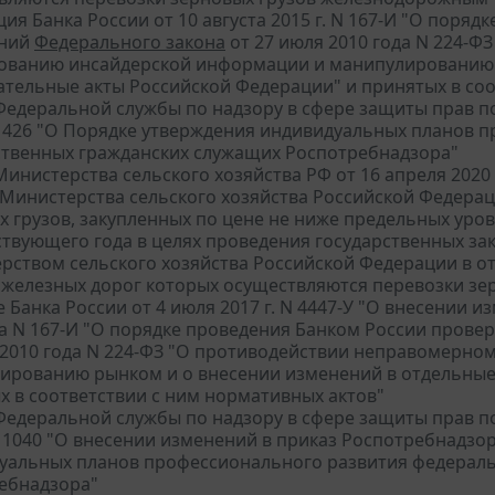
ия Банка России от 10 августа 2015 г. N 167-И "О пор
аний
Федерального закона
от 27 июля 2010 года N 224-
ованию инсайдерской информации и манипулированию 
ательные акты Российской Федерации" и принятых в соо
едеральной службы по надзору в сфере защиты прав по
 N 426 "О Порядке утверждения индивидуальных планов
ственных гражданских служащих Роспотребнадзора"
инистерства сельского хозяйства РФ от 16 апреля 2020 
 Министерства сельского хозяйства Российской Федераци
х грузов, закупленных по цене не ниже предельных уро
ствующего года в целях проведения государственных за
рством сельского хозяйства Российской Федерации в о
 железных дорог которых осуществляются перевозки з
 Банка России от 4 июля 2017 г. N 4447-У "О внесении и
да N 167-И "О порядке проведения Банком России пров
 2010 года N 224-ФЗ "О противодействии неправомерн
ированию рынком и о внесении изменений в отдельные
х в соответствии с ним нормативных актов"
едеральной службы по надзору в сфере защиты прав по
N 1040 "О внесении изменений в приказ Роспотребнадзор
уальных планов профессионального развития федераль
ебнадзора"