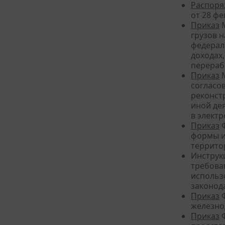
Распоря
от 28 фе
Приказ
М
грузов 
федерал
доходах
перераб
Приказ
М
согласо
реконст
иной де
в электр
Приказ
Ф
формы и
террито
Инструк
требов
использ
законод
Приказ
Ф
железно
Приказ
Ф