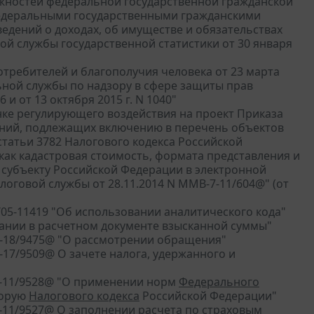
жностей федеральной государственной гражданской
федеральными государственными гражданскими
едений о доходах, об имуществе и обязательствах
й службы государственной статистики от 30 января
требителей и благополучия человека от 23 марта
ной службы по надзору в сфере защиты прав
 и от 13 октября 2015 г. N 1040"
ке регулирующего воздействия на проект Приказа
ений, подлежащих включению в перечень объектов
статьи 3782 Налогового кодекса Российской
как кадастровая стоимость, формата представления и
 субъекту Российской Федерации в электронной
оговой службы от 28.11.2014 N ММВ-7-11/604@" (от
5/05-11419 "Об использовании аналитического кода"
азании в расчетном документе взысканной суммы"
4-18/9475@ "О рассмотрении обращения"
-17/9509@ О зачете налога, удержанного и
-4-11/9528@ "О применении норм
Федерального
торую
Налогового кодекса
Российской Федерации"
4-11/9527@ О заполнении расчета по страховым