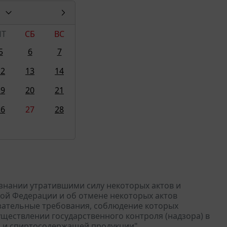
ПТ
СБ
ВС
5
6
7
12
13
14
19
20
21
26
27
28
изнании утратившими силу некоторых актов и
ой Федерации и об отмене некоторых актов
зательные требования, соблюдение которых
ществлении государственного контроля (надзора) в
ой и спиртосодержащей продукции"