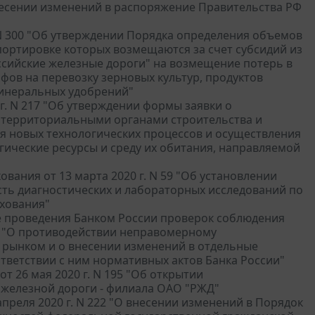
внесении изменений в распоряжение Правительства РФ
 N 300 "Об утверждении Порядка определения объемов
спортировке которых возмещаются за счет субсидий из
сийские железные дороги" на возмещение потерь в
фов на перевозку зерновых культур, продуктов
минеральных удобрений"
г. N 217 "Об утверждении формы заявки о
 территориальными органами строительства и
я новых технологических процессов и осуществления
ические ресурсы и среду их обитания, направляемой
ания от 13 марта 2020 г. N 59 "Об установлении
ть диагностических и лабораторных исследований по
хования"
дке проведения Банком России проверок соблюдения
ФЗ "О противодействии неправомерному
рынком и о внесении изменений в отдельные
тветствии с ним нормативных актов Банка России"
 26 мая 2020 г. N 195 "Об открытии
железной дороги - филиала ОАО "РЖД"
преля 2020 г. N 222 "О внесении изменений в Порядок