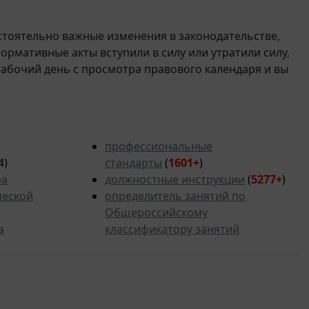
стоятельно важные изменения в законодательстве,
 нормативные акты вступили в силу или утратили силу,
рабочий день с просмотра правового календаря и вы
профессиональные
4)
стандарты
(
1601+
)
ра
должностные инструкции
(
5277
+
)
ческой
определитель занятий по
Общероссийскому
а
классификатору занятий