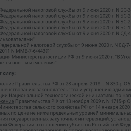
Федеральной налоговой службы от 9 июня 2020 г. N БС-
Федеральной налоговой службы от 9 июня 2020 г. N БС-
Федеральной налоговой службы от 9 июня 2020 г. N БС-
Федеральной налоговой службы от 9 июня 2020 г. N БС-
Федеральной налоговой службы от 9 июня 2020 г. N СД-4
льзователями"
едеральной налоговой службы от 9 июня 2020 г. N ЕД-7
.2011 N ММВ-7-6/443@"
ция Министерства юстиции РФ от 9 июня 2020 г. "В
Уго
ается внести изменения"
 силу:
жение
Правительства РФ от 28 апреля 2018 г. N 830-р 
ршенствованию законодательства и устранению админи
ции Национальной технологической инициативы по на
жение
Правительства РФ от 13 ноября 2009 г. N 1715-р О
инистерства сельского хозяйства РФ от 14 января 2020 
нных по цене не ниже предельных уровней минимальных 
ния государственных закупочных интервенций, установ
кой Федерации в отношении субъектов Российской Феде
вляются перевозки зерновых грузов железнодорожным