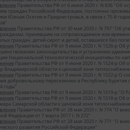
вление
Правительства РФ от 6 июня 2020 г. N 836 "Об
иям граждан Российской Федерации, постоянно прожива
ики Южная Осетия и Приднестровья, в связи с 75-й год
ов"
вление
Правительства РФ от 30 мая 2020 г. N 797 "Об 
гражданам, принявшим на сопровождаемое или временн
елых граждан, детей-сирот и детей, оставшихся без поп
жение
Правительства РФ от 9 июня 2020 г. N 1526-р Об
ршенствованию законодательства и устранению админи
ции Национальной технологической инициативы по на
жение
Правительства РФ от 9 июня 2020 г. N 1524-р Об
р Владимирской области к ценовой зоне теплоснабжен
жение
Правительства РФ от 9 июня 2020 г. N 1522-р О 
вия добровольному переселению в Республику Бурятия 
4 годы"
жение
Правительства РФ от 9 июня 2020 г. N 1519-р "О Р
жение
Правительства РФ от 9 июня 2020 г. N 1518-р Об
амара Самарской области к ценовой зоне теплоснабжен
вление
Правительства РФ от 28 мая 2020 г. N 774 "О в
ой Федерации от 7 марта 2017 г. N 272"
вление
Правительства РФ от 28 мая 2020 г. N 771 "О в
ческого развития Российской Федерации"