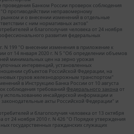
ядке проведения Банком России проверок соблюдения
ФЗ "О противодействии неправомерному
рынком и о внесении изменений в отдельные
тветствии с ним нормативных актов"
требителей и благополучия человека от 24 ноября
 профессионального развития федеральных
г. N 199 "О внесении изменения в приложение к
и от 14 января 2020 г. N 5 "Об определении объемов
вней минимальных цен на зерно урожая
купочных интервенций, установленных
тношении субъектов Российской Федерации, на
ерновых грузов железнодорожным транспортом"
зменений в Инструкцию Банка России от 10 августа
ерок соблюдения требований
Федерального закона
от
ому использованию инсайдерской информации и
 законодательные акты Российской Федерации" и
требителей и благополучия человека от 13 октября
а от 24 ноября 2010 г. N 426 "О Порядке утверждения
ных государственных гражданских служащих