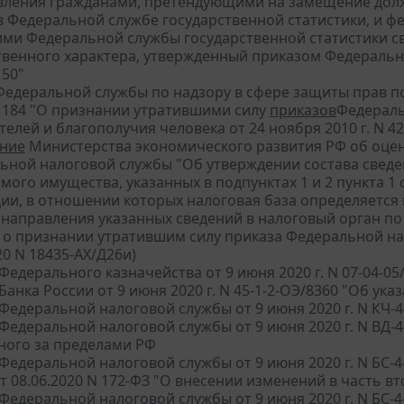
вления гражданами, претендующими на замещение дол
в Федеральной службе государственной статистики, и 
ми Федеральной службы государственной статистики св
венного характера, утвержденный приказом Федерально
 50"
едеральной службы по надзору в сфере защиты прав по
 N 184 "О признании утратившими силу
приказов
Федераль
елей и благополучия человека от 24 ноября 2010 г. N 426
ние
Министерства экономического развития РФ об оцен
ьной налоговой службы "Об утверждении состава свед
ого имущества, указанных в подпунктах 1 и 2 пункта 1 
ии, в отношении которых налоговая база определяется 
 направления указанных сведений в налоговый орган по
 о признании утратившим силу приказа Федеральной нал
20 N 18435-АХ/Д26и)
Федерального казначейства от 9 июня 2020 г. N 07-04-0
анка России от 9 июня 2020 г. N 45-1-2-ОЭ/8360 "Об ук
Федеральной налоговой службы от 9 июня 2020 г. N КЧ-
Федеральной налоговой службы от 9 июня 2020 г. N ВД-4
ного за пределами РФ
Федеральной налоговой службы от 9 июня 2020 г. N БС
т 08.06.2020 N 172-ФЗ "О внесении изменений в часть в
Федеральной налоговой службы от 9 июня 2020 г. N БС-