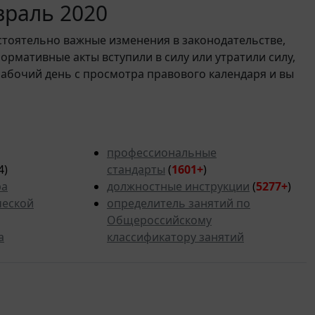
враль 2020
стоятельно важные изменения в законодательстве,
 нормативные акты вступили в силу или утратили силу,
рабочий день с просмотра правового календаря и вы
профессиональные
4)
стандарты
(
1601+
)
ра
должностные инструкции
(
5277
+
)
ческой
определитель занятий по
Общероссийскому
а
классификатору занятий