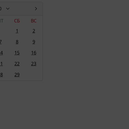
0
ПТ
СБ
ВС
1
2
7
8
9
14
15
16
21
22
23
28
29