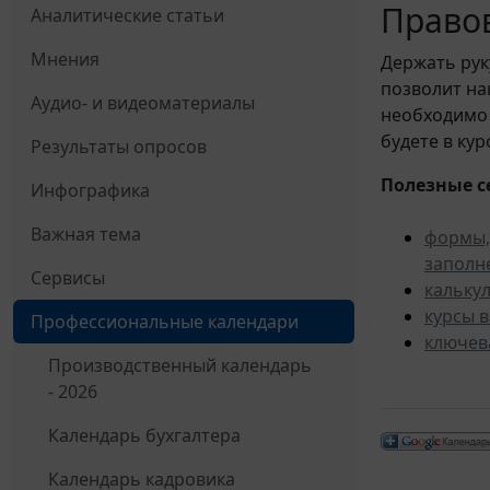
Правов
Аналитические статьи
Мнения
Держать рук
позволит н
Аудио- и видеоматериалы
необходимо 
будете в ку
Результаты опросов
Полезные с
Инфографика
Важная тема
формы,
заполн
Сервисы
кальку
курсы 
Профессиональные календари
ключев
Производственный календарь
- 2026
Календарь бухгалтера
Календарь кадровика