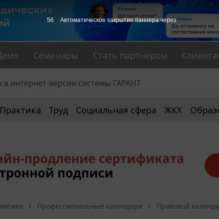
56
Автоматическое закрытие баннера через
Демо
Семинары
Стать партнером
Клиента
Практика
Труд
Социальная сфера
ЖКХ
Образ
алитика
Профессиональные календари
Правовой календ