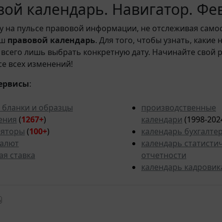
ой календарь. Навигатор. Фе
у на пульсе правовой информации, не отслеживая само
аш
правовой календарь
. Для того, чтобы узнать, какие
всего лишь выбрать конкретную дату. Начинайте свой 
рсе всех изменений!
ервисы
:
 бланки и образцы
производственные
ения
(
1267+
)
календари
(1998-202
ляторы
(
100+
)
календарь бухгалте
валют
календарь статисти
ая ставка
отчетности
календарь кадровик