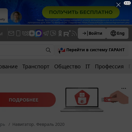
м
Войти
Eng
Перейти в систему ГАРАНТ
ование
Транспорт
Общество
IT
Профессия
П
арь
Навигатор. Февраль 2020