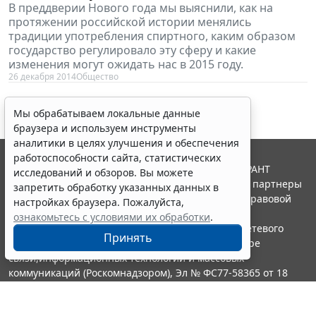
В преддверии Нового года мы выяснили, как на
протяжении российской истории менялись
традиции употребления спиртного, каким образом
государство регулировало эту сферу и какие
изменения могут ожидать нас в 2015 году.
26 декабря 2014
Общество
Мы обрабатываем локальные данные
браузера и используем инструменты
аналитики в целях улучшения и обеспечения
работоспособности сайта, статистических
© ООО "НПП "ГАРАНТ-СЕРВИС", 2026. Система ГАРАНТ
исследований и обзоров. Вы можете
выпускается с 1990 года. Компания "Гарант" и ее партнеры
запретить обработку указанных данных в
являются участниками Российской ассоциации правовой
настройках браузера. Пожалуйста,
информации ГАРАНТ.
ознакомьтесь с условиями их обработки
.
Портал ГАРАНТ.РУ зарегистрирован в качестве сетевого
Принять
издания Федеральной службой по надзору в сфере
связи,информационных технологий и массовых
коммуникаций (Роскомнадзором), Эл № ФС77-58365 от 18
июня 2014 года.
16+