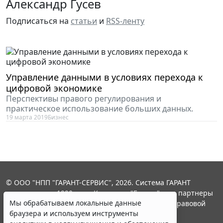
Александр Гусев
Подписаться на
статьи
и
RSS-ленту
Управление данными в условиях перехода к
цифровой экономике
Перспективы правого регулирования и
практическое использование больших данных.
19 марта 2019
Бизнес
© ООО "НПП "ГАРАНТ-СЕРВИС", 2026. Система ГАРАНТ
выпускается с 1990 года. Компания "Гарант" и ее партнеры
Мы обрабатываем локальные данные
являются участниками Российской ассоциации правовой
браузера и используем инструменты
информации ГАРАНТ.