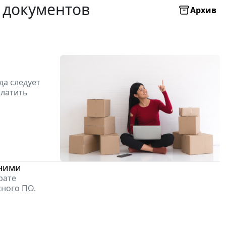
 документов
Архив
да следует
платить
 ними
рате
сного ПО.