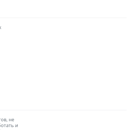
х
ов, не
отать и