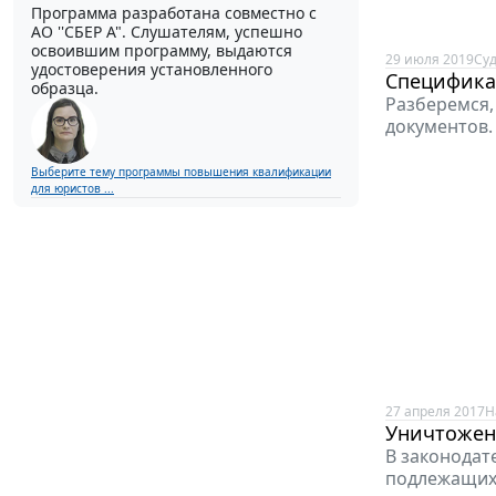
Программа разработана совместно с
АО ''СБЕР А". Слушателям, успешно
освоившим программу, выдаются
29 июля 2019
Су
удостоверения установленного
Специфика
образца.
Разберемся,
документов.
Выберите тему программы повышения квалификации
для юристов ...
27 апреля 2017
Н
Уничтожени
В законодат
подлежащих 