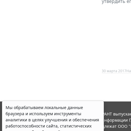
утвердить ег
30 марта 2017
На
Мы обрабатываем локальные данные
браузера и используем инструменты
© ООО "НПП "ГАРАНТ-СЕРВИС", 2026. Система ГАРАНТ выпускае
аналитики в целях улучшения и обеспечения
участниками Российской ассоциации правовой информации Г
работоспособности сайта, статистических
Все права на материалы сайта ГАРАНТ.РУ принадлежат ООО "