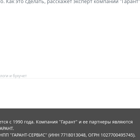
о. Как это сделать, расскажет эксперт компании "Гарант"
логи и бухучет
тся с 1990 года. Компания "Гарант" и ее партнеры являются
АРАНТ.
НПП "ГАРАНТ-СЕРВИС" (ИНН 7718013048, ОГРН 1027700495745).