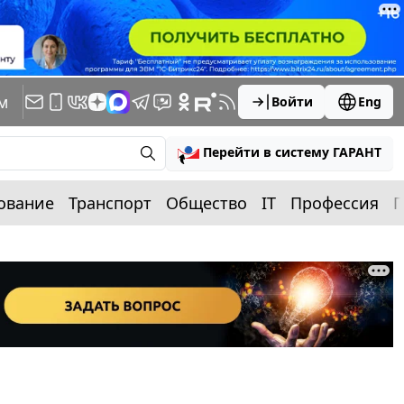
м
Войти
Eng
Перейти в систему ГАРАНТ
ование
Транспорт
Общество
IT
Профессия
П