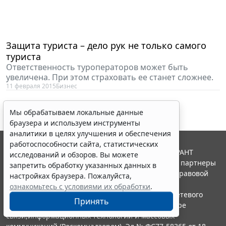
Защита туриста – дело рук не только самого
туриста
Ответственность туроператоров может быть
увеличена. При этом страховать ее станет сложнее.
11 февраля 2015
Бизнес
Мы обрабатываем локальные данные
браузера и используем инструменты
аналитики в целях улучшения и обеспечения
работоспособности сайта, статистических
© ООО "НПП "ГАРАНТ-СЕРВИС", 2026. Система ГАРАНТ
исследований и обзоров. Вы можете
выпускается с 1990 года. Компания "Гарант" и ее партнеры
запретить обработку указанных данных в
являются участниками Российской ассоциации правовой
настройках браузера. Пожалуйста,
информации ГАРАНТ.
ознакомьтесь с условиями их обработки
.
Портал ГАРАНТ.РУ зарегистрирован в качестве сетевого
Принять
издания Федеральной службой по надзору в сфере
связи,информационных технологий и массовых