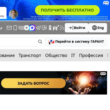
м
Войти
Eng
Перейти в систему ГАРАНТ
ование
Транспорт
Общество
IT
Профессия
П