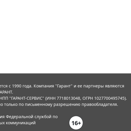
тся с 1990 года. Компания "Гарант" и ее партнеры являются
АРАНТ.
НПП "ГАРАНТ-СЕРВИС" (ИНН 7718013048, ОГРН 1027700495745).
о только по письменному разрешению правообладателя.
ния Федеральной службой по
16+
вых коммуникаций