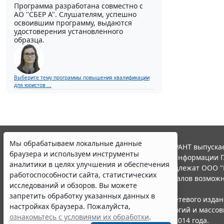
Программа разработана совместно с
АО ''СБЕР А". Слушателям, успешно
освоившим программу, выдаются
удостоверения установленного
образца.
Выберите тему программы повышения квалификации
для юристов ...
Мы обрабатываем локальные данные
© ООО "НПП "ГАРАНТ-СЕРВИС", 2026. Система ГАРАНТ выпускае
браузера и используем инструменты
участниками Российской ассоциации правовой информации Г
аналитики в целях улучшения и обеспечения
Все права на материалы сайта ГАРАНТ.РУ принадлежат ООО "
работоспособности сайта, статистических
Полное или частичное воспроизведение материалов возможн
исследований и обзоров. Вы можете
Правила использования портала.
запретить обработку указанных данных в
Портал ГАРАНТ.РУ зарегистрирован в качестве сетевого изда
настройках браузера. Пожалуйста,
надзору в сфере связи,информационных технологий и массо
ознакомьтесь с условиями их обработки
.
(Роскомнадзором), Эл № ФС77-58365 от 18 июня 2014 года.