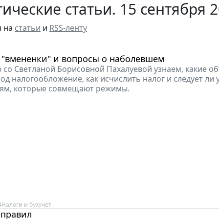
ические статьи. 15 сентября 
я на
статьи
и
RSS-ленту
 "вмененки" и вопросы о наболевшем
 со Светланой Борисовной Пахалуевой узнаем, какие о
од налогообложение, как исчислить налог и следует ли
иям, которые совмещают режимы.
4
Налоги и бухучет
 правил