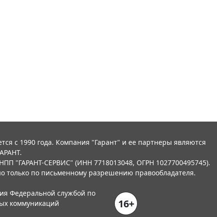
тся с 1990 года. Компания "Гарант" и ее партнеры являются
АРАНТ.
НПП "ГАРАНТ-СЕРВИС" (ИНН 7718013048, ОГРН 1027700495745).
о только по письменному разрешению правообладателя.
ния Федеральной службой по
16+
вых коммуникаций