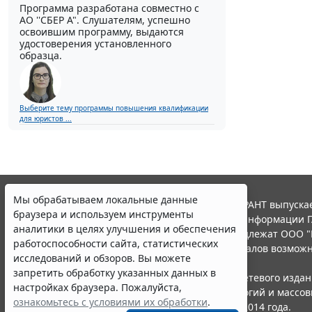
Программа разработана совместно с
АО ''СБЕР А". Слушателям, успешно
освоившим программу, выдаются
удостоверения установленного
образца.
Выберите тему программы повышения квалификации
для юристов ...
Мы обрабатываем локальные данные
© ООО "НПП "ГАРАНТ-СЕРВИС", 2026. Система ГАРАНТ выпускае
браузера и используем инструменты
участниками Российской ассоциации правовой информации Г
аналитики в целях улучшения и обеспечения
Все права на материалы сайта ГАРАНТ.РУ принадлежат ООО "
работоспособности сайта, статистических
Полное или частичное воспроизведение материалов возможн
исследований и обзоров. Вы можете
Правила использования портала.
запретить обработку указанных данных в
Портал ГАРАНТ.РУ зарегистрирован в качестве сетевого изда
настройках браузера. Пожалуйста,
надзору в сфере связи,информационных технологий и массо
ознакомьтесь с условиями их обработки
.
(Роскомнадзором), Эл № ФС77-58365 от 18 июня 2014 года.