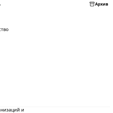
4
Архив
ство
анизаций и