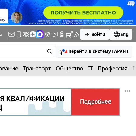
м
Войти
Eng
Перейти в систему ГАРАНТ
ование
Транспорт
Общество
IT
Профессия
П