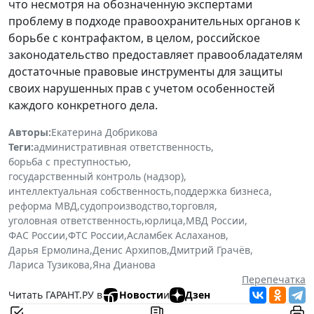
что несмотря на обозначенную экспертами
проблему в подходе правоохранительных органов к
борьбе с контрафактом, в целом, российское
законодательство предоставляет правообладателям
достаточные правовые инструменты для защиты
своих нарушенных прав с учетом особенностей
каждого конкретного дела.
Авторы:
Екатерина Добрикова
Теги:
административная ответственность
,
борьба с преступностью
,
государственный контроль (надзор)
,
интеллектуальная собственность
,
поддержка бизнеса
,
реформа МВД
,
судопроизводство
,
торговля
,
уголовная ответственность
,
юрлица
,
МВД России
,
ФАС России
,
ФТС России
,
Асламбек Аслаханов
,
Дарья Ермолина
,
Денис Архипов
,
Дмитрий Грачёв
,
Лариса Тузикова
,
Яна Дианова
Перепечатка
Читать ГАРАНТ.РУ в
Новости
и
Дзен