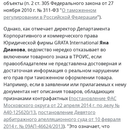
объекты (п. 2 ст. 305 Федерального закона от 27
ноября 2010 г. № 311-ФЗ "
О таможенном
регулировании в Российской Федерации
").
Однако, как отмечает директор Департамента
Корпоративного и коммерческого права
Юридической фирмы GRATA International
Яна
Дианова
, ведомство нередко отказывает во
включении товарного знака в ТРОИС, если
правообладателем не представлена достоверная и
достаточная информация о реальном нарушении
его прав при таможенном оформлении товара.
Например, если в заявлении или прилагаемых к нему
документах нет описания товаров, обладающих
признаками контрафактных (
постановление ФАС
Московского округа от 22 апреля 2014 г. по делу №
А40-125620/13
,
постановление Девятого
арбитражного апелляционного суда от 10 февраля
2014 г. № 09АП-46624/2013
). "Это означает, что