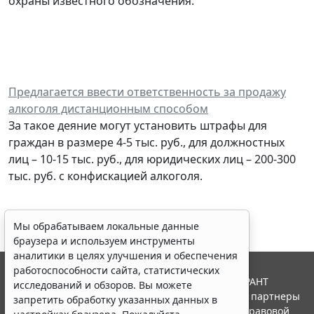
охраны известного обозначения.
Предлагается ввести ответственность за продажу
алкоголя дистанционным способом
За такое деяние могут установить штрафы для
граждан в размере 4-5 тыс. руб., для должностных
лиц – 10-15 тыс. руб., для юридических лиц – 200-300
тыс. руб. с конфискацией алкоголя.
Мы обрабатываем локальные данные
браузера и используем инструменты
аналитики в целях улучшения и обеспечения
работоспособности сайта, статистических
© ООО "НПП "ГАРАНТ-СЕРВИС", 2026. Система ГАРАНТ
исследований и обзоров. Вы можете
выпускается с 1990 года. Компания "Гарант" и ее партнеры
запретить обработку указанных данных в
являются участниками Российской ассоциации правовой