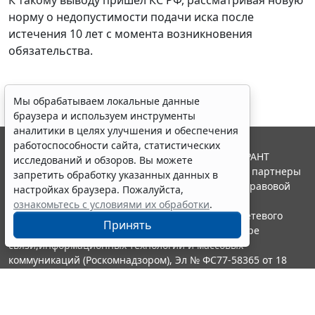
норму о недопустимости подачи иска после
истечения 10 лет с момента возникновения
обязательства.
Мы обрабатываем локальные данные
браузера и используем инструменты
аналитики в целях улучшения и обеспечения
работоспособности сайта, статистических
© ООО "НПП "ГАРАНТ-СЕРВИС", 2026. Система ГАРАНТ
исследований и обзоров. Вы можете
выпускается с 1990 года. Компания "Гарант" и ее партнеры
запретить обработку указанных данных в
являются участниками Российской ассоциации правовой
настройках браузера. Пожалуйста,
информации ГАРАНТ.
ознакомьтесь с условиями их обработки
.
Портал ГАРАНТ.РУ зарегистрирован в качестве сетевого
Принять
издания Федеральной службой по надзору в сфере
связи,информационных технологий и массовых
коммуникаций (Роскомнадзором), Эл № ФС77-58365 от 18
июня 2014 года.
16+