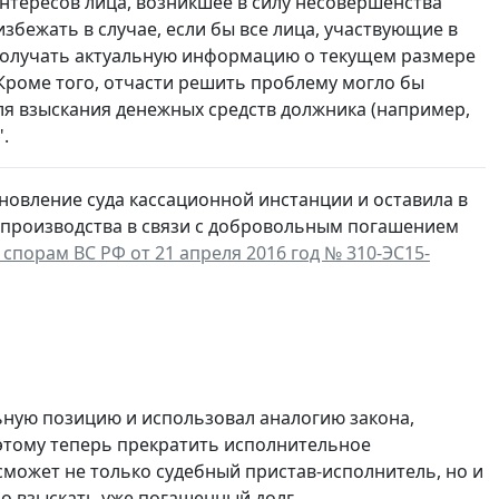
интересов лица, возникшее в силу несовершенства
збежать в случае, если бы все лица, участвующие в
 получать актуальную информацию о текущем размере
Кроме того, отчасти решить проблему могло бы
я взыскания денежных средств должника (например,
.
новление суда кассационной инстанции и оставила в
производства в связи с добровольным погашением
порам ВС РФ от 21 апреля 2016 год № 310-ЭС15-
ьную позицию и использовал аналогию закона,
 этому теперь прекратить исполнительное
может не только судебный пристав-исполнитель, но и
о взыскать уже погашенный долг.