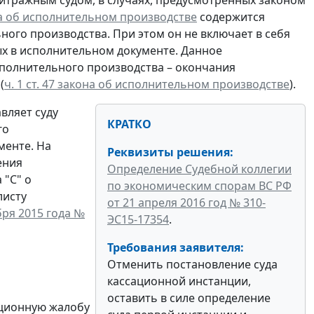
на об исполнительном производстве
содержится
ого производства. При этом он не включает в себя
ых в исполнительном документе. Данное
сполнительного производства – окончания
(
ч. 1 ст. 47 закона об исполнительном производстве
).
вляет суду
КРАТКО
го
менте. На
Реквизиты решения:
ения
Определение Судебной коллегии
 "С" о
по экономическим спорам ВС РФ
листу
от 21 апреля 2016 год № 310-
бря 2015 года №
ЭС15-17354
.
Требования заявителя:
Отменить постановление суда
кассационной инстанции,
оставить в силе определение
ационную жалобу