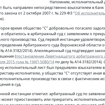
Напомним, исполнительный д
т быть направлен непосредственно взыскателем в банк и
 закона от 2 октября 2007 г. № 229-ФЗ "
Об исполнитель
е).
торое время общество "С" добровольно погасило задол
 и обратилось в арбитражный суд с заявлением о прек
ного производства. Суд первой инстанции удовлетвори
определение Арбитражного суда Воронежской области о
у № А14-3182/2014). Апелляционный суд подтвердил зако
ешения (
постановление Девятнадцатого арбитражного
юля 2015 года № 19АП-5080/14
по делу № А14-3182/2014).
ьку исполнительный лист был предъявлен взыскателем в 
риставу-исполнителю, у общества "С" отсутствует иная
исполнительное производство в связи с фактическим и
ения в суд.
онной инстанции отметил: арбитражный суд по заявлени
 может приостановить или прекратить исполнительное
м на основании исполнительного листа, выданного арб