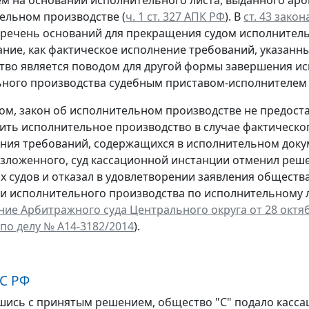
ельном производстве (
ч. 1 ст. 327 АПК РФ
). В
ст. 43 зако
речень оснований для прекращения судом исполнительн
ание, как фактическое исполнение требований, указанн
тво является поводом для другой формы завершения и
ного производства судебным приставом-исполнителем 
ом, закон об исполнительном производстве не предоста
ить исполнительное производство в случае фактическо
ния требований, содержащихся в исполнительном доку
зложенного, суд кассационной инстанции отменил реш
 судов и отказал в удовлетворении заявления общества
 исполнительного производства по исполнительному 
ие Арбитражного суда Центрального округа от 28 октя
 по делу № А14-3182/2014
).
С РФ
шись с принятым решением, общество "С" подало касс