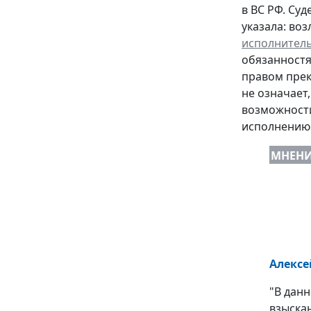
в ВС РФ. Су
указала: во
исполнител
обязанностя
правом прек
не означает
возможности
исполнению 
МНЕН
Алексе
"В дан
взыскан