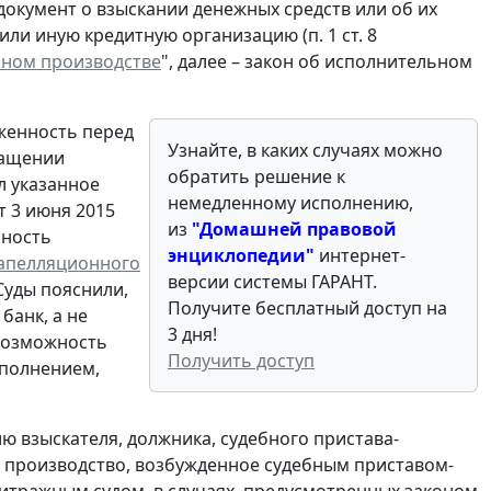
окумент о взыскании денежных средств или об их
ли иную кредитную организацию (п. 1 ст. 8
ном производстве
", далее – закон об исполнительном
женность перед
Узнайте, в каких случаях можно
ращении
обратить решение к
л указанное
немедленному исполнению,
т 3 июня 2015
из
"Домашней правовой
нность
энциклопедии"
интернет-
 апелляционного
версии системы ГАРАНТ.
 Суды пояснили,
Получите бесплатный доступ на
банк, а не
3 дня!
 возможность
Получить доступ
сполнением,
ю взыскателя, должника, судебного пристава-
 производство, возбужденное судебным приставом-
итражным судом, в случаях, предусмотренных законом