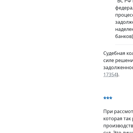
"ВС РФ
федерал
процес
задолж
наделе
банков)
Судебная ко
силе решени
задолженнос
17354
).
***
При рассмот
которая так
производств
суд. Это ли