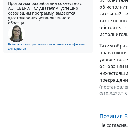
Программа разработана совместно с
об исполнит
АО ''СБЕР А". Слушателям, успешно
освоившим программу, выдаются
закрытый пе
удостоверения установленного
такое основ
образца.
обстоятельс
исполнитель
Выберите тему программы повышения квалификации
Таким образ
для юристов ...
права оконч
удовлетворе
основании и
нижестоящих
прекращении
(
постановлен
Ф10-3422/15
Позиция В
Не согласив