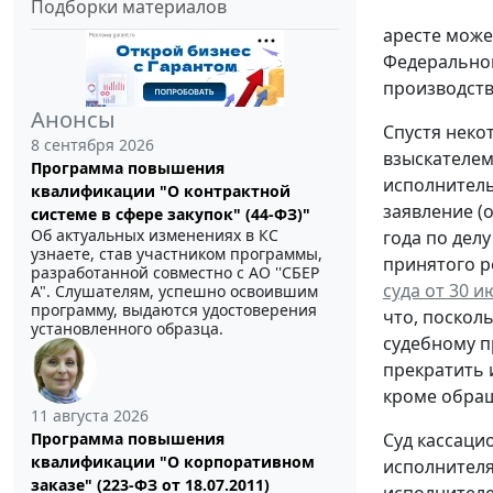
Подборки материалов
аресте може
Федерального
производств
Анонсы
Спустя неко
8 сентября 2026
взыскателем
Программа повышения
исполнитель
квалификации "О контрактной
заявление (
системе в сфере закупок" (44-ФЗ)"
Об актуальных изменениях в КС
года по дел
узнаете, став участником программы,
принятого р
разработанной совместно с АО ''СБЕР
суда от 30 и
А". Слушателям, успешно освоившим
программу, выдаются удостоверения
что, поскол
установленного образца.
судебному п
прекратить 
кроме обращ
11 августа 2026
Суд кассаци
Программа повышения
квалификации "О корпоративном
исполнителя
заказе" (223-ФЗ от 18.07.2011)
исполнителе