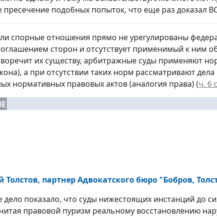
е пресечение подобных попыток, что еще раз доказал ВС
если спорные отношения прямо не урегулированы фед
соглашением сторон и отсутствует применимый к ним о
иворечит их существу, арбитражные суды применяют н
акона), а при отсутствии таких норм рассматривают дел
ных нормативных правовых актов (аналогия права) (
ч. 6 
ИЕ
й Толстов, партнер Адвокатского бюро "Бобров, Толс
е дело показало, что суды нижестоящих инстанций до с
читая правовой пуризм реальному восстановлению нару