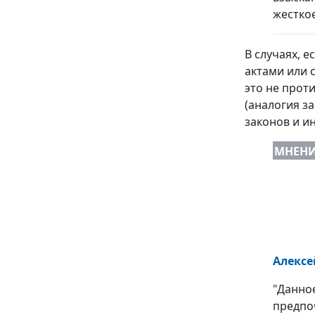
жестко
В случаях, 
актами или 
это не прот
(аналогия з
законов и и
МНЕН
Алексе
"Данно
предпо