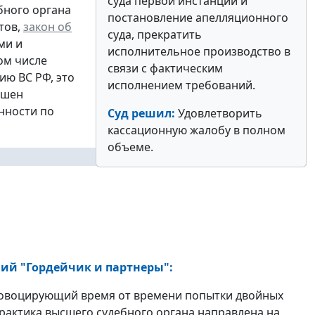
суда первой инстанции и
бного органа
постановление апелляционного
тов,
закон об
суда, прекратить
ми и
исполнительное производство в
ом числе
связи с фактическим
ию ВС РФ, это
исполнением требований.
ишен
нности по
Суд решил:
Удовлетворить
кассационную жалобу в полном
объеме.
ий "Гордейчик и партнеры":
провоцирующий время от времени попытки двойных
практика высшего судебного органа направлена на