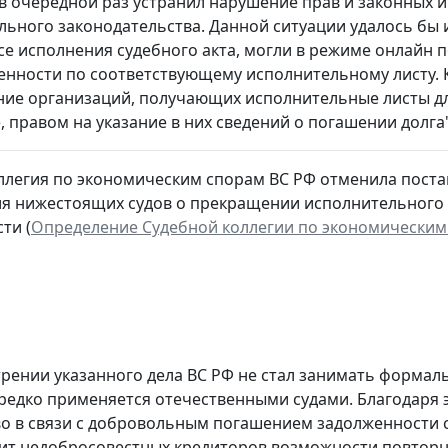
 в очередной раз устранил нарушение прав и законных 
ьного законодательства. Данной ситуации удалось бы и
се исполнения судебного акта, могли в режиме онлайн
енности по соответствующему исполнительному листу. 
ние организаций, получающих исполнительные листы дл
, правом на указание в них сведений о погашении долга"
ллегия по экономическим спорам ВС РФ отменила поста
я нижестоящих судов о прекращении исполнительного 
ти (
Определение Судебной коллегии по экономическим с
рении указанного дела ВС РФ не стал занимать формал
 редко применяется отечественными судами. Благодаря
о в связи с добровольным погашением задолженности с
шит недобросовестных кредиторов возможности повторн