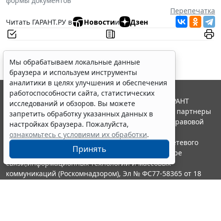
формы документов
Перепечатка
Читать ГАРАНТ.РУ в
Новости
и
Дзен
Мы обрабатываем локальные данные
браузера и используем инструменты
аналитики в целях улучшения и обеспечения
работоспособности сайта, статистических
© ООО "НПП "ГАРАНТ-СЕРВИС", 2026. Система ГАРАНТ
исследований и обзоров. Вы можете
выпускается с 1990 года. Компания "Гарант" и ее партнеры
запретить обработку указанных данных в
являются участниками Российской ассоциации правовой
настройках браузера. Пожалуйста,
информации ГАРАНТ.
ознакомьтесь с условиями их обработки
.
Портал ГАРАНТ.РУ зарегистрирован в качестве сетевого
Принять
издания Федеральной службой по надзору в сфере
связи,информационных технологий и массовых
коммуникаций (Роскомнадзором), Эл № ФС77-58365 от 18
июня 2014 года.
16+
Контакты
8-800-200-88-88