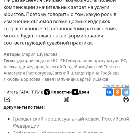
компенсации значительных затрат на услуги
юристов. Поэтому говорить о том, какую роль в
изменении объемов возмещаемых издержек
сыграют данные в Постановлении разъяснения,
можно будет только после формирования
соответствующей судебной практики.
Авторы:
Мария Шувалова
Теги:
судопроизводство
,
ВС РФ
,
Генеральная прокуратура РФ
,
Александр Фёдоров
,
Алексей Гордейчик
,
Алексей Толстов
,
Анастасия Расторгуева
,
Евгений Шмидт
,
Ирина Гребнева
,
Любовь Борисова
,
Павел Папуниди
,
Сергей Ушаков
Перепечатка
Читать ГАРАНТ.РУ в
Новости
и
Дзен
Документы по теме:
Гражданский процессуальный кодекс Российской
Федерации
Арбитражный процессуальный кодекс