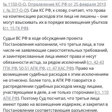
№ 1150-О-О
,
Определение КС РФ от 25 февраля 2010
г. № 317-О-О
). Сам КС РФ, к слову, считает, что права
на компенсацию расходов эти лица не лишены – они
могут взыскивать их в порядке возмещения убытков
(
ст. 15 ГК РФ
).
Судьи ВС РФ в ходе обсуждения проекта
Постановления напомнили, что третьи лица, в том
числе не заявляющие самостоятельных требований,
и заинтересованные лица имеют права и несут
обязанности истца, за рядом исключений (
ст. 42-43
ГПК РФ
,
50-51 АПК РФ
,
ст. 47 КАС РФ
). Право на
возмещение судебных расходов к этим исключениям
не отнесено. Более того, в АПК РФ говорится о
распределении судебных расходов между лицами,
участвующими в деле, а не только сторонами (
ст. 110
АПК РФ
). Поэтому Суд посчитал, что третьи лица
имеют право на возмещение издержек, и закрепил в
Постановлении соответствующее разъяснение.