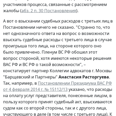
участников процесса, связанные с рассмотрением
жалобы (
абз. 2 п. 30 Постановления
).
А вот о взыскании судебных расходов с третьих лиц в
Постановлении ничего не сказано. "Странно то, что
нет однозначного ответа на вопрос о возможности
взыскать судебные расходы с третьего лица в случае
проигрыша того лица, на стороне которого оно
было привлечено. Пленум ВС РФ обошел этот
вопрос стороной, хотя имеются некоторые решения
ВАС РФ и ВС РФ о такой возможности", –
констатирует партнер Коллегии адвокатов г. Москвы
"Барщевский и Партнеры"
Анастасия Расторгуева
.
Так, например, в
Постановлении Президиума ВАС РФ
от 4 февраля 2014 г. № 15112/13
указано, что расходы
на оплату услуг представителя, понесенные лицом, в
пользу которого принят судебный акт, взыскиваются
судом как со второй стороны, так и с другого лица,
участвующего в деле (в том числе с третьего лица). К