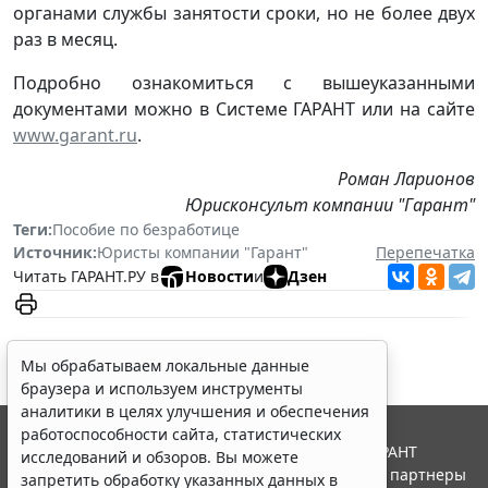
органами службы занятости сроки, но не более двух
раз в месяц.
Подробно ознакомиться с вышеуказанными
документами можно в Системе ГАРАНТ или на сайте
www.garant.ru
.
Роман Ларионов
Юрисконсульт компании "Гарант"
Теги:
Пособие по безработице
Источник:
Юристы компании "Гарант"
Перепечатка
Читать ГАРАНТ.РУ в
Новости
и
Дзен
Мы обрабатываем локальные данные
браузера и используем инструменты
аналитики в целях улучшения и обеспечения
работоспособности сайта, статистических
© ООО "НПП "ГАРАНТ-СЕРВИС", 2026. Система ГАРАНТ
исследований и обзоров. Вы можете
выпускается с 1990 года. Компания "Гарант" и ее партнеры
запретить обработку указанных данных в