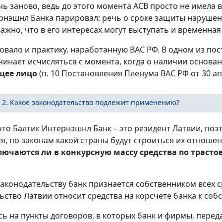
чь заново, ведь до этого момента АСВ просто не имела 
рнэшнл Банка парировал: речь о сроке защиты нарушен
еважно, что в его интересах могут выступать и временн
овало и практику, наработанную ВАС РФ. В одном из пос
чинает исчисляться с момента, когда о наличии основа
щее лицо
(п. 10 Постановления Пленума ВАС РФ от 30 апр
 2. Какое законодательство подлежит применению?
 что Балтик Интернэшнл Банк – это резидент Латвии, п
я, по законам какой страны будут строиться их отноше
лючаются ли в конкурсную массу средства по траст
аконодательству банк признается собственником всех ср
ьство Латвии относит средства на корсчете банка к собс
сь на пункты договоров, в которых банк и фирмы, пере