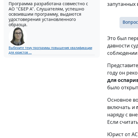
Программа разработана совместно с
запутанных 
АО ''СБЕР А". Слушателям, успешно
освоившим программу, выдаются
удостоверения установленного
Вопрос
образца.
Это был пер
давности су
Выберите тему программы повышения квалификации
соблюдении 
для юристов ...
Представите
году он рек
для оспари
было откры
Основное во
включать и
наряду с вн
Если считат
Юрист от АС