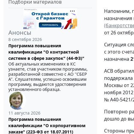
Подборки материалов
Напомним, п
назначения 
(банкротств
Анонсы
от 26 октябр
8 сентября 2026
Ситуация сл
Программа повышения
с этого сче
квалификации "О контрактной
системе в сфере закупок" (44-ФЗ)"
назначена
2
Об актуальных изменениях в КС
узнаете, став участником программы,
АСВ обратил
разработанной совместно с АО ''СБЕР
поддержала 
А". Слушателям, успешно освоившим
программу, выдаются удостоверения
Москвы от 2
установленного образца.
ноября 2012 
№ А40-5421/2
Повторно ра
11 августа 2026
дошло до вы
Программа повышения
квалификации "О корпоративном
Стороны при
заказе" (223-ФЗ от 18.07.2011)