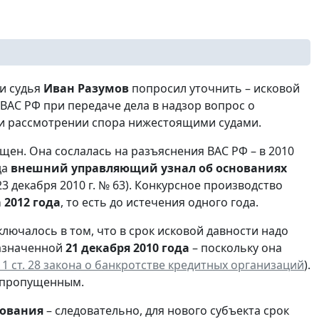
и судья
Иван Разумов
попросил уточнить – исковой
ВАС РФ при передаче дела в надзор вопрос о
ри рассмотрении спора нижестоящими судами.
щен. Она сослалась на разъяснения ВАС РФ – в 2010
да
внешний управляющий узнал об основаниях
3 декабря 2010 г. № 63). Конкурсное производство
 2012 года
, то есть до истечения одного года.
ючалось в том, что в срок исковой давности надо
назначенной
21 декабря 2010 года
– поскольку она
. 1 ст. 28 закона о банкротстве кредитных организаций
).
я пропущенным.
лования
– следовательно, для нового субъекта срок