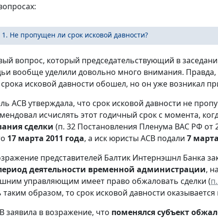
вопросах:
 1. Не пропущен ли срок исковой давности?
вый вопрос, который председательствующий в заседани
дьи вообще уделили довольно много внимания. Правда, 
срока исковой давности обошел, но он уже возникал п
ль АСВ утверждала, что срок исковой давности не пропу
омендовал исчислять этот годичный срок с момента, ког
вания сделки
(п. 32 Постановления Пленума ВАС РФ от 2
то
17 марта 2011 года
, а иск юристы АСВ подали
7 марта
зражение представителей Балтик Интернэшнл Банка закл
период деятельности временной администрации
, 
ешним управляющим имеет право обжаловать сделки (
п
ь таким образом, то срок исковой давности оказываетс
В заявила в возражение, что
поменялся субъект обжа