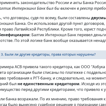
применять законодательство России и акты Банка России
алтик Интернэшнл Банк был бы включен в реестр требо
ь, что договоры, судя по всему, были составлены
двусмы
рнэшнл Банка. Он использовал другой пункт договоров, 
 право Латвийской Республики. Кроме того, юрист подч
бенефициаром
: Балтик Интернэшл Банк перевел деньги
ротстве. По этой логике банк вообще оказывается нена
 3. Были ли другие кредиторы, права которых нарушены?
примера АСВ привела такого кредитора, как ООО "Азбука
чета организации были списаны по платежке с поддельно
аво требования к РГТ-банку, и следовательно, на моме
дний
был
не единственным кредитором
. Исходя из э
имущество перед другими кредиторами, что привело к 
ли банка возражали. По их мнению, право требования к 
когда было вынесено судебное решение о признании сде