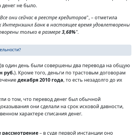
 денег не было.
Все они сейчас в реестре кредиторов
", – отметила
к Интернэшнл Банк в настоящее время удовлетворены
творены только в размере
3,68%
"
.
тельности?
к (в один день были совершены два перевода на общую
н руб.
). Кроме того, деньги по трастовым договорам
течение
декабря 2010 года
, то есть незадолго до их
и о том, что перевод денег был обычной
оказывания они сделали на срок исковой давности,
енном характере списания денег.
е рассмотрение
– в суде первой инстанции оно