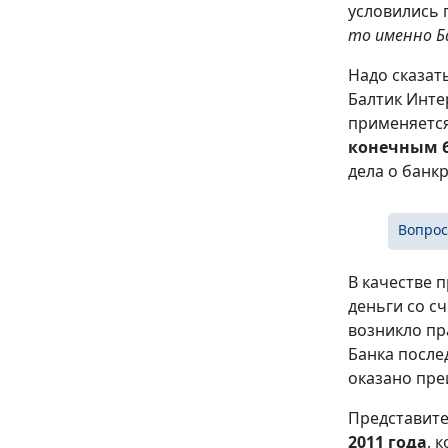
условились 
то именно Б
Надо сказат
Балтик Инте
применяется
конечным 
дела о банк
Вопрос
В качестве 
деньги со с
возникло пр
Банка после
оказано пре
Представите
2011 года
, 