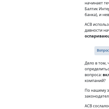
начинает те
Балтик Инте
банка), и н
АСВ использ
давности на
оспариваю
Вопрос
Дело в том,
определитьс
вопроса:
вк
компаний?
По нашему з
законодател
АСВ сослало