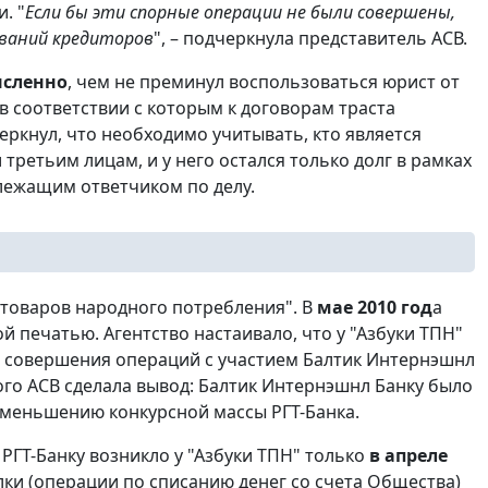
. "
Если бы эти спорные операции не были совершены,
ваний кредиторов
", – подчеркнула представитель АСВ.
сленно
, чем не преминул воспользоваться юрист от
в соответствии с которым к договорам траста
еркнул, что необходимо учитывать, кто является
 третьим лицам, и у него остался только долг в рамках
длежащим ответчиком по делу.
 товаров народного потребления". В
мае 2010 год
а
й печатью. Агентство настаивало, что у "Азбуки ТПН"
нт совершения операций с участием Балтик Интернэшнл
того АСВ сделала вывод: Балтик Интернэшнл Банку было
уменьшению конкурсной массы РГТ-Банка.
РГТ-Банку возникло у "Азбуки ТПН" только
в апреле
лки (операции по списанию денег со счета Общества)