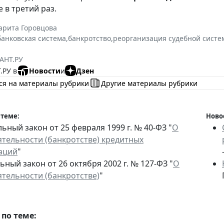
 в третий раз.
арита Горовцова
банковская система
,
банкротство
,
реорганизация судебной сист
АНТ.РУ
.РУ в
Новости
и
Дзен
ся на материалы рубрики
Другие материалы рубрики
 теме:
Ново
ный закон от 25 февраля 1999 г. № 40-ФЗ "
О
ятельности (банкротстве) кредитных
аций
"
ный закон от 26 октября 2002 г. № 127-ФЗ "
О
ятельности (банкротстве)
"
по теме: