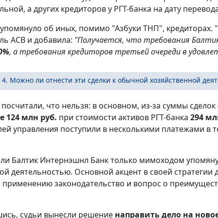
ьной, а других кредиторов у РГТ-банка на дату перевода
 упомянуло об иных, помимо "Азбуки ТНП", кредиторах. "
ль АСВ и добавила:
"Получается, что требования Балти
0%
, а требования кредиторов третьей очереди в удовле
 4. Можно ли отнести эти сделки к обычной хозяйственной дея
посчитали, что нельзя: в основном, из-за суммы сдело
 124 млн руб.
при стоимости активов РГТ-банка
294 мл
лей управления поступили в несколькими платежами в 
ли Балтик Интернэшнл Банк только мимоходом упомянул
ой деятельностью. Основной акцент в своей стратегии д
применению законодательство и вопрос о преимуществ
ись, судьи вынесли решение
направить дело на ново