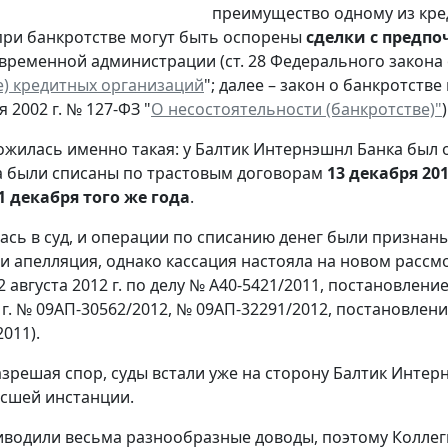
преимущество одному из кред
ри банкротстве могут быть оспорены
сделки с предп
временной администрации (ст. 28 Федерального закона от
е) кредитных организаций
"; далее – закон о банкротств
я 2002 г. № 127-ФЗ "
О несостоятельности (банкротстве)"
)
ожилась именно такая: у Балтик Интернэшнл Банка был о
та были списаны по трастовым договорам
13 декабря 20
1 декабря того же года
.
ась в суд, и операции по списанию денег были призна
и апелляция, однако кассация настояла на новом рассм
2 августа 2012 г. по делу № А40-5421/2011, постановлен
г. № 09АП-30562/2012, № 09АП-32291/2012, постановлени
011).
зрешая спор, суды встали уже на сторону Балтик Интерн
сшей инстанции.
водили весьма разнообразные доводы, поэтому Коллеги