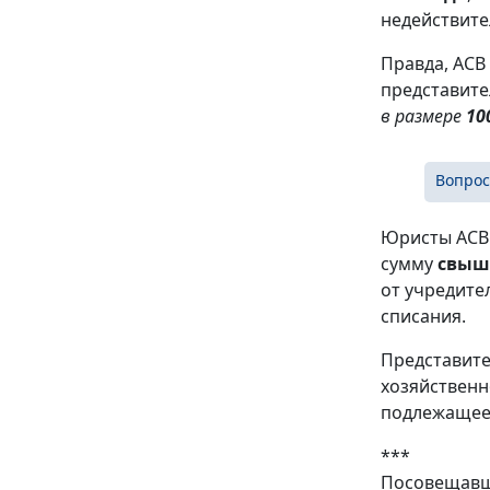
недействител
Правда, АСВ
представите
в размере
10
Вопрос
Юристы АСВ 
сумму
свыше
от учредите
списания.
Представите
хозяйственн
подлежащее 
***
Посовещавш