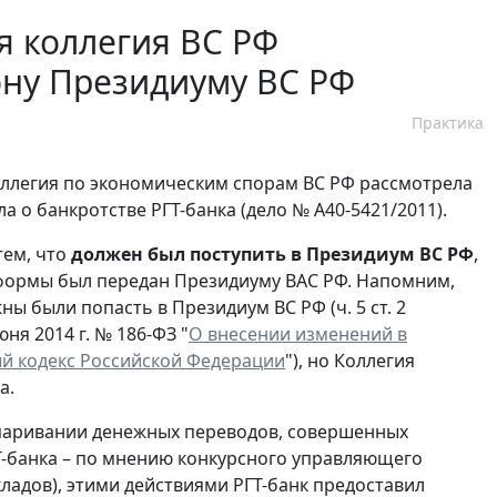
я коллегия ВС РФ
ону Президиуму ВС РФ
Практика
оллегия по экономическим спорам ВС РФ рассмотрела
а о банкротстве РГТ-банка (дело № А40-5421/2011).
тем, что
должен был поступить в Президиум ВС РФ
,
формы был передан Президиуму ВАС РФ. Напомним,
ны были попасть в Президиум ВС РФ (ч. 5 ст. 2
ня 2014 г. № 186-ФЗ "
О внесении изменений в
й кодекс Российской Федерации
"), но Коллегия
а.
спаривании денежных переводов, совершенных
Т-банка – по мнению конкурсного управляющего
кладов), этими действиями РГТ-банк предоставил