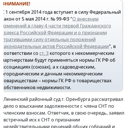
ВНИМАНИЕ!
С 1 сентября 2014 года вступает в силу Федеральный
закон от 5 мая 2014 г. № 99-ФЗ "
О внесении
изменений в главу 4 части первой Гражданского
кодекса Российской Федерации и о признании
утратившими силу отдельных положений
законодательных актов Российской Федерации
", в
соответствии со
ст. 3
которого к некоммерческим
партнерствам будут применяться нормы ГК РФ об
ассоциациях (союзах), а к садоводческим,
огородническим и дачным некоммерческим
товариществам – нормы ГК РФ о товариществах
собственников недвижимости.
Ленинский районный суд г. Оренбурга рассматривал
дело о взыскании задолженности с члена СНТ по
членским взносам. Ответчик, в свою очередь, заявил
встречный иск к СНТ о признании
недействительными решений общих собраний и