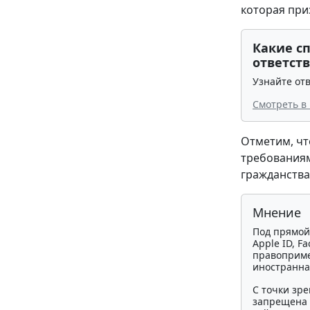
которая при
Какие с
ответст
Узнайте отв
Смотреть в
Отметим, чт
требованиям
гражданства
Мнение
Под прямой
Apple ID, F
правоприме
иностранная
С точки зре
запрещена 