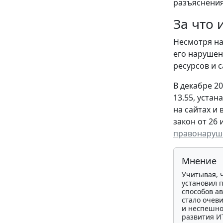
разъяснения
За что 
Несмотря на
его нарушен
ресурсов и 
В декабре 2
13.55, уста
на сайтах и
закон от 26 
правонаруш
Мнение
Учитывая, 
установил 
способов ав
стало очеви
и неспешнос
развития И