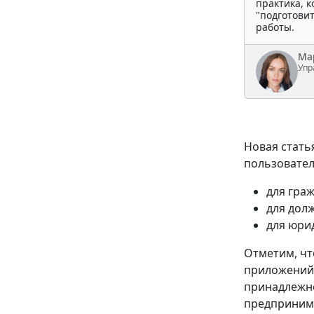
практика, 
"подготови
работы.
Ма
Упр
Новая стать
пользовател
для граж
для долж
для юрид
Отметим, чт
приложений.
принадлежно
предпринима