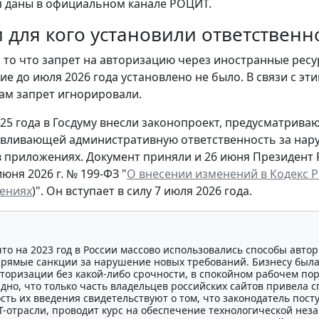
 даны в официальном канале РОЦИТ.
и для кого установили ответственн
 то что запрет на авторизацию через иностранные ресур
ие до июля 2026 года установлено не было. В связи с э
сам запрет игнорировали.
025 года в Госдуму внесли законопроект, предусматрив
навливающей административную ответственность за нар
 в приложениях. Документ приняли и 26 июня Президент
июня 2026 г. № 199-ФЗ "
О внесении изменений в Кодекс 
ениях
)". Он вступает в силу 7 июля 2026 года.
что на 2023 год в России массово использовались способы авто
прямые санкции за нарушение новых требований. Бизнесу был
торизации без какой-либо срочности, в спокойном рабочем поряд
дно, что только часть владельцев российских сайтов привела 
ть их введения свидетельствуют о том, что законодатель посту
Т-отрасли, проводит курс на обеспечение технологической нез