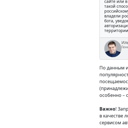
сайте или 
такой спосо
российскому
владели ро
бота, увед
авторизаци
территории
Ил
Ген
По данным и
популярност
посещаемост
(принадлежи
особенно – о
Важно
! Зап
в качестве 
сервисом ав