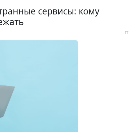
транные сервисы: кому
бежать
IT