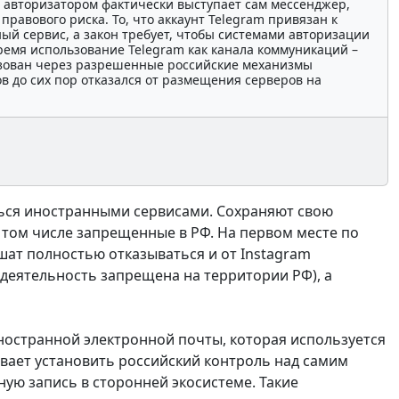
е авторизатором фактически выступает сам мессенджер,
правового риска. То, что аккаунт Telegram привязан к
ный сервис, а закон требует, чтобы системами авторизации
ремя использование Telegram как канала коммуникаций –
лизован через разрешенные российские механизмы
 до сих пор отказался от размещения серверов на
ься иностранными сервисами. Сохраняют свою
 том числе запрещенные в РФ. На первом месте по
шат полностью отказываться и от Instagram
 деятельность запрещена на территории РФ), а
ностранной электронной почты, которая используется
зывает установить российский контроль над самим
ую запись в сторонней экосистеме. Такие