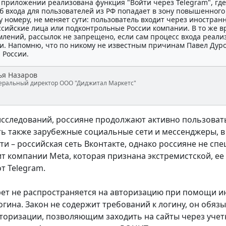
в приложении реализована функция "Войти через Telegram", гд
б входа для пользователей из РФ попадает в зону повышенного 
 номеру, не меняет сути: пользователь входит через иностран
ссийские лица или подконтрольные России компании. В то же в
омлений, рассылок не запрещено, если сам процесс входа реа
и. Напомню, что по никому не известным причинам Павел Дуров
 России.
ья Назаров
еральный директор ООО "Диджитал Маркетс"
сследований, россияне продолжают активно пользоват
ь также зарубежные социальные сети и мессенджеры, в
и – российская сеть Вконтакте, однако россияне не спе
т компании Meta, которая признана экстремистской, ее
т Telegram.
рет не распространяется на авторизацию при помощи и
логина. Закон не содержит требований к логину, он обя
торизации, позволяющим заходить на сайты через учетн