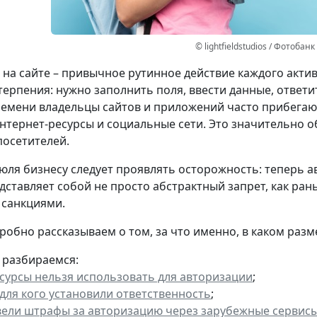
© lightfieldstudios / Фотобан
 на сайте – привычное рутинное действие каждого акти
терпения: нужно заполнить поля, ввести данные, ответи
емени владельцы сайтов и приложений часто прибегаю
нтернет-ресурсы и социальные сети. Это значительно о
осетителей.
июля бизнесу следует проявлять осторожность: теперь 
дставляет собой не просто абстрактный запрет, как ра
 санкциями.
дробно рассказываем о том, за что именно, в каком раз
 разбираемся:
есурсы нельзя использовать для авторизации
;
 для кого установили ответственность
;
вели штрафы за авторизацию через зарубежные сервис