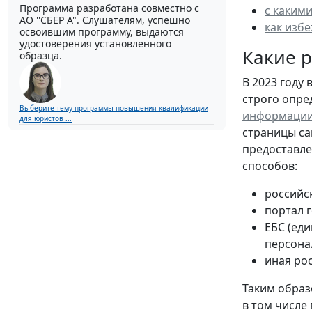
Программа разработана совместно с
с каким
АО ''СБЕР А". Слушателям, успешно
как изб
освоившим программу, выдаются
удостоверения установленного
Какие р
образца.
В 2023 году
строго опре
Выберите тему программы повышения квалификации
информации
для юристов ...
страницы са
предоставле
способов:
российс
портал г
ЕБС (ед
персона
иная ро
Таким образ
в том числе