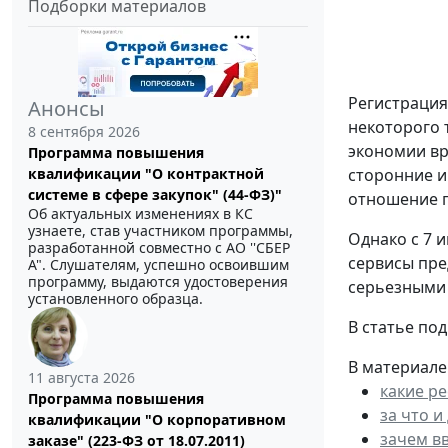
Подборки материалов
Регистрация
Анонсы
некоторого 
8 сентября 2026
экономии вр
Программа повышения
квалификации "О контрактной
сторонние и
системе в сфере закупок" (44-ФЗ)"
отношение п
Об актуальных изменениях в КС
узнаете, став участником программы,
Однако с 7 
разработанной совместно с АО ''СБЕР
сервисы пре
А". Слушателям, успешно освоившим
программу, выдаются удостоверения
серьезными
установленного образца.
В статье по
В материале
11 августа 2026
какие р
Программа повышения
за что и
квалификации "О корпоративном
зачем в
заказе" (223-ФЗ от 18.07.2011)