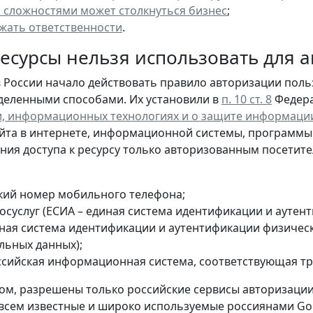
и сложностями может столкнуться бизнес
;
ежать ответственности
.
есурсы нельзя использовать для 
 в России начало действовать правило авторизации пол
деленными способами. Их установили в
п. 10 ст. 8
Федерал
, информационных технологиях и о защите информаци
йта в интернете, информационной системы, программы
ния доступа к ресурсу только авторизованным посетит
кий номер мобильного телефона;
осуслуг (ЕСИА – единая система идентификации и аутен
иная система идентификации и аутентификации физичес
льных данных);
ссийская информационная система, соответствующая треб
ом, разрешены только российские сервисы авторизации
 всем известные и широко используемые россиянами Goo