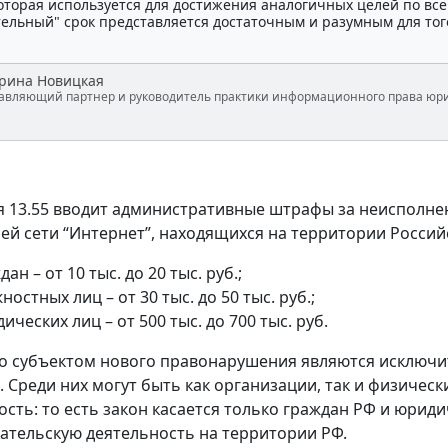
которая используется для достижения аналогичных целей по вс
тельный" срок представляется достаточным и разумным для тог
рина Новицкая
авляющий партнер и руководитель практики информационного права юр
я 13.55 вводит административные штрафы за неисполн
ей сети “Интернет”, находящихся на территории Росси
дан – от 10 тыс. до 20 тыс. руб.;
ностных лиц – от 30 тыс. до 50 тыс. руб.;
ических лиц – от 500 тыс. до 700 тыс. руб.
о субъектом нового правонарушения являются исключит
 Среди них могут быть как организации, так и физически
сть: то есть закон касается только граждан РФ и юриди
тельскую деятельность на территории РФ.