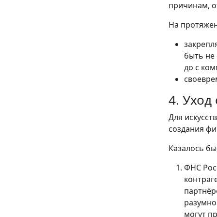
причинам, о
На протяжен
закрепл
быть не
до с ко
своевре
4. Уход
Для искусст
создания фи
Казалось бы
ФНС Рос
контраге
партнёр
разумно
могут п