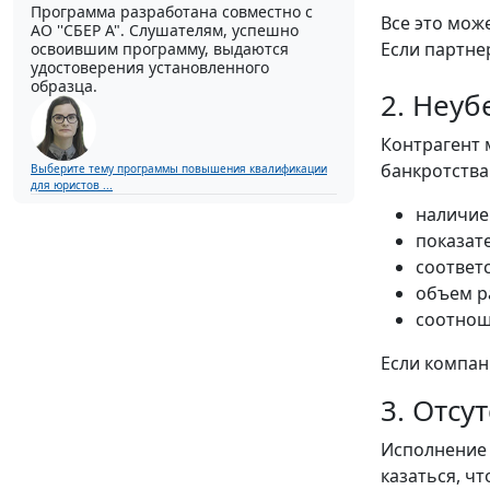
Программа разработана совместно с
Все это мож
АО ''СБЕР А". Слушателям, успешно
Если партне
освоившим программу, выдаются
удостоверения установленного
образца.
2. Неу
Контрагент 
банкротства
Выберите тему программы повышения квалификации
для юристов ...
наличие
показат
соответ
объем р
соотнош
Если компан
3. Отсу
Исполнение 
казаться, ч