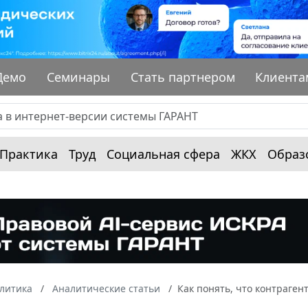
Демо
Семинары
Стать партнером
Клиента
Практика
Труд
Социальная сфера
ЖКХ
Образ
алитика
Аналитические статьи
Как понять, что контраген