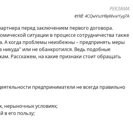
РЕКЛАМА
erid:
4CQwVszH9pWvorYyg7A
партнера перед заключением первого договора.
омической ситуации в процессе сотрудничества также
а. А когда проблемы неизбежны – предпринять меры
 в никуда" или не обанкротился. Ведь подобные
ам. Расскажем, на какие признаки стоит обращать
й деятельности предприниматели не всегда правильно
, нерыночных условиях;
 в его пользу;