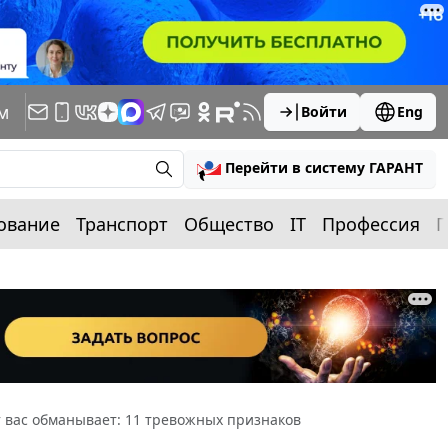
м
Войти
Eng
Перейти в систему ГАРАНТ
ование
Транспорт
Общество
IT
Профессия
П
т вас обманывает: 11 тревожных признаков