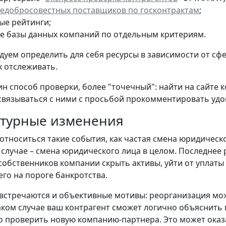
недобросовестных поставщиков по госконтрактам
;
ые рейтинги;
е базы данных компаний по отдельным критериям.
уем определить для себя ресурсы в зависимости от сф
х отслеживать.
ин способ проверки, более "точечный": найти на сайте 
вязываться с ними с просьбой прокомментировать удо
уктурные изменения
 относиться такие события, как частая смена юридическ
случае – смена юридического лица в целом. Последнее р
собственников компании скрыть активы, уйти от уплаты
о на пороге банкротства.
 встречаются и объективные мотивы: реорганизация м
таком случае ваш контрагент сможет логично объяснить 
 проверить новую компанию-партнера. Это может оказ