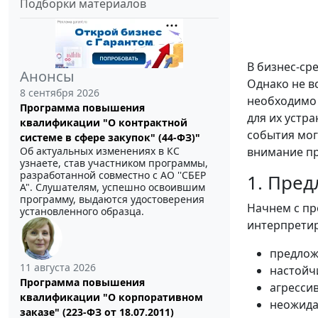
Подборки материалов
В бизнес-ср
Анонсы
Однако не в
8 сентября 2026
необходимо 
Программа повышения
для их устр
квалификации "О контрактной
события мог
системе в сфере закупок" (44-ФЗ)"
Об актуальных изменениях в КС
внимание пр
узнаете, став участником программы,
разработанной совместно с АО ''СБЕР
1. Пре
А". Слушателям, успешно освоившим
программу, выдаются удостоверения
Начнем с пр
установленного образца.
интерпретир
предлож
11 августа 2026
настойч
Программа повышения
агресси
квалификации "О корпоративном
неожида
заказе" (223-ФЗ от 18.07.2011)