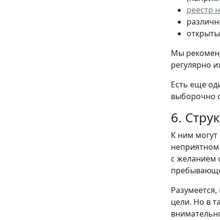
реестр 
различн
открыты
Мы рекоменд
регулярно и
Есть еще од
выборочно с
6. Стр
К ним могут
неприятном 
с желанием 
пребывающег
Разумеется,
цели. Но в 
внимательно