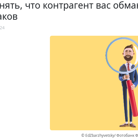
нять, что контрагент вас обм
аков
24
© EdZbarzhyvetsky/ Фотобанк