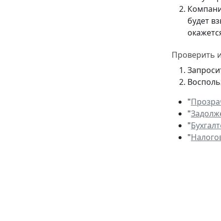
Компани
будет в
окажетс
Проверить и
Запроси
Восполь
"
Прозра
"
Задолж
"
Бухгалт
"
Налого