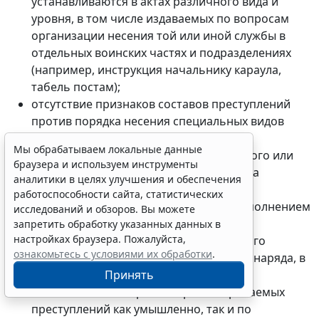
устанавливаются в актах различного вида и
уровня, в том числе издаваемых по вопросам
организации несения той или иной службы в
отдельных воинских частях и подразделениях
(например, инструкция начальнику караула,
табель постам);
отсутствие признаков составов преступлений
против порядка несения специальных видов
военной службы в тех случаях, когда
Мы обрабатываем локальные данные
военнослужащий, входящий в состав того или
браузера и используем инструменты
иного наряда, нарушает общие правила
аналитики в целях улучшения и обеспечения
уставных взаимоотношений между
работоспособности сайта, статистических
военнослужащими, не связанные с выполнением
исследований и обзоров. Вы можете
задач специальной службы (например,
запретить обработку указанных данных в
настройках браузера. Пожалуйста,
применяет насилие в отношении другого
ознакомьтесь с условиями их обработки
.
военнослужащего, входящего в состав наряда, в
том числе по личным мотивам);
Принять
возможность совершения рассматриваемых
преступлений как умышленно, так и по