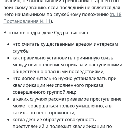
званию, не выполнивший требования старшего по
воинскому званию, если последний не является для
него начальником по служебному положению (
п. 18
Постановления № 11
).
В этом же подразделе Суд разъясняет:
что считать существенным вредом интересам
службы;
как правильно установить причинную связь
между неисполнением приказа и наступившими
общественно опасными последствиями;
что дополнительно нужно устанавливать при
квалификации неисполненного приказа,
совершенного группой лиц;
в каких случаях рассматриваемое преступление
может совершаться только умышленно, а в
каких – по неосторожности;
когда деяние образует совокупность
преступлений и подлежит квалификации по