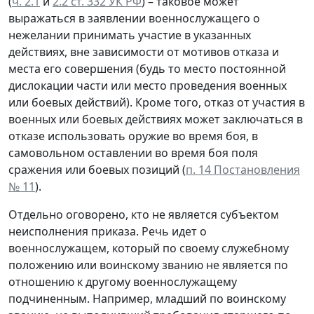
(
ч. 2.1
и
2.2 ст. 332 УК РФ
) – таковое может
выражаться в заявлении военнослужащего о
нежелании принимать участие в указанных
действиях, вне зависимости от мотивов отказа и
места его совершения (будь то место постоянной
дислокации части или место проведения военных
или боевых действий). Кроме того, отказ от участия в
военных или боевых действиях может заключаться в
отказе использовать оружие во время боя, в
самовольном оставлении во время боя поля
сражения или боевых позиций (
п. 14 Постановления
№ 11
).
Отдельно оговорено, кто не является субъектом
неисполнения приказа. Речь идет о
военнослужащем, который по своему служебному
положению или воинскому званию не является по
отношению к другому военнослужащему
подчиненным. Например, младший по воинскому