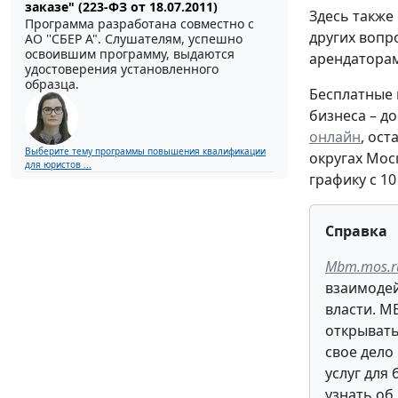
заказе" (223-ФЗ от 18.07.2011)
Здесь также
Программа разработана совместно с
других вопр
АО ''СБЕР А". Слушателям, успешно
освоившим программу, выдаются
арендаторам
удостоверения установленного
образца.
Бесплатные 
бизнеса – д
онлайн
, ос
Выберите тему программы повышения квалификации
округах Мос
для юристов ...
графику с 1
Справка
Mbm.mos.r
взаимодей
власти. М
открывать
свое дело
услуг для
узнать об