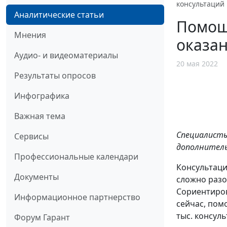
консультаций
Аналитические статьи
Помощь
Мнения
оказан
Аудио- и видеоматериалы
20 мая 2022
Результаты опросов
Инфографика
Важная тема
Специалисты
Сервисы
дополнитель
Профессиональные календари
Консультаци
Документы
сложно разо
Сориентиров
Информационное партнерство
сейчас, пом
тыс. консуль
Форум Гарант