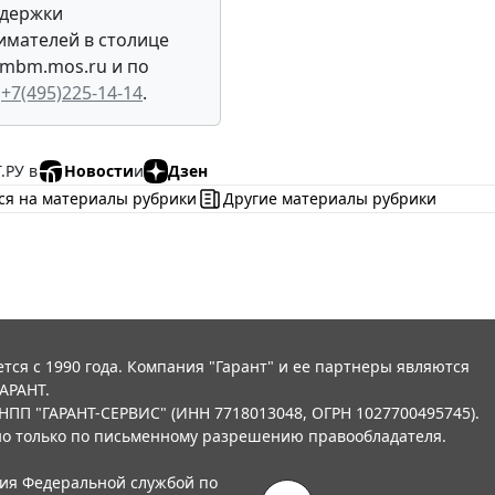
ддержки
мателей в столице
mbm.mos.ru и по
:
+7(495)225-14-14
.
.РУ в
Новости
и
Дзен
ся на материалы рубрики
Другие материалы рубрики
тся с 1990 года. Компания "Гарант" и ее партнеры являются
АРАНТ.
НПП "ГАРАНТ-СЕРВИС" (ИНН 7718013048, ОГРН 1027700495745).
о только по письменному разрешению правообладателя.
ния Федеральной службой по