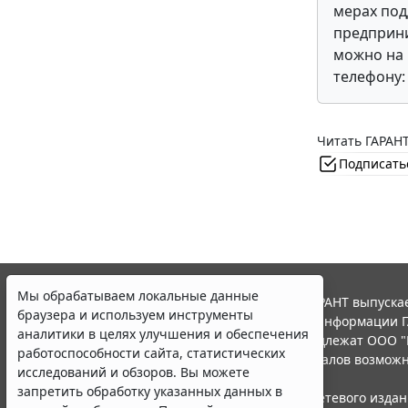
мерах по
предприни
можно на 
телефону
Читать ГАРАНТ
Подписать
Мы обрабатываем локальные данные
© ООО "НПП "ГАРАНТ-СЕРВИС", 2026. Система ГАРАНТ выпускае
браузера и используем инструменты
участниками Российской ассоциации правовой информации Г
аналитики в целях улучшения и обеспечения
Все права на материалы сайта ГАРАНТ.РУ принадлежат ООО "
работоспособности сайта, статистических
Полное или частичное воспроизведение материалов возможн
исследований и обзоров. Вы можете
Правила использования портала.
запретить обработку указанных данных в
Портал ГАРАНТ.РУ зарегистрирован в качестве сетевого изда