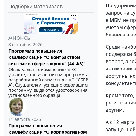
Предпринима
Подборки материалов
запрос на с
в МБМ не пр
учетом сфер
бизнеса в н
Анонсы
8 сентября 2026
Среди наибо
Программа повышения
поддержки б
квалификации "О контрактной
вопрос, а с
системе в сфере закупок" (44-ФЗ)"
антикризисн
Об актуальных изменениях в КС
узнаете, став участником программы,
доступны но
разработанной совместно с АО ''СБЕР
консультан
А". Слушателям, успешно освоившим
программу, выдаются удостоверения
Кроме того,
установленного образца.
регистрация
другим.
11 августа 2026
А с 12 март
Программа повышения
запущенной 
квалификации "О корпоративном