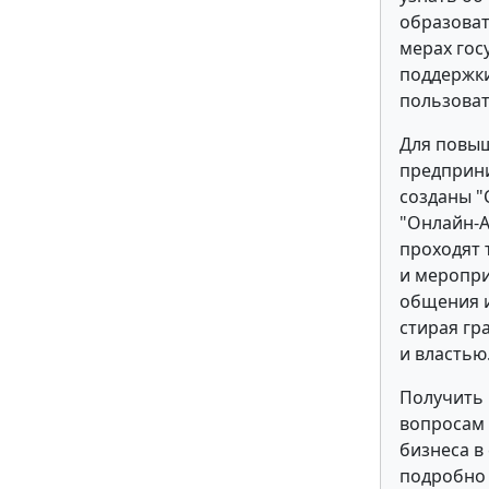
образова
мерах гос
поддержки
пользоват
Для повы
предприн
созданы "
"Онлайн-А
проходят 
и меропри
общения 
стирая гр
и властью
Получить 
вопросам 
бизнеса в
подробно 