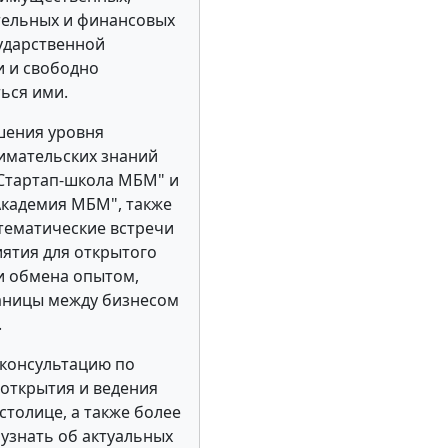
тельных и финансовых
ударственной
 и свободно
ься ими.
шения уровня
имательских знаний
Стартап-школа МБМ" и
кадемия МБМ", также
тематические встречи
ятия для открытого
и обмена опытом,
аницы между бизнесом
.
консультацию по
открытия и ведения
 столице, а также более
узнать об актуальных