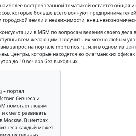
 наиболее востребованной тематикой остается общая и
осов, которые больше всего волнуют предпринимателей
 городской земли и недвижимости, внешнеэкономическа
консультации в МБМ по вопросам ведения своего дела в
оступны всем желающим. Получить их можно любым удоб
тавив запрос на портале mbm.mos.ru, или в одном из
цент
квы. Центры, которые находятся во флагманских офиса
0 утра до 10 вечера без выходных.
u
–
портал
ствия бизнеса и
БМ помогает людям
 и смело развивать
 в Москве. В центрах
 бизнеса каждый может
 имущественных,