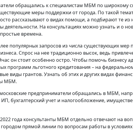
тели обращались к специалистам МБМ по широкому спе
уществующие меры поддержки от города. По такой темати
осто рассказывают о видах помощи, а подбирают те из 
ы деятельности. На консультациях можно узнать и о н
епростые времена.
лее популярных запросов из числа существующих мер 
изнеса. Спрос на нее традиционно высок, ведь привлеч
ейчас он стоит особенно остро. Чтобы помочь бизнесу 
ых программ льготного кредитования – на федерально
вые виды грантов. Узнать об этих и других видах фина
ты МБМ.
 московские предприниматели обращались в МБМ, напри
 ИП, бухгалтерский учет и налогообложение, имуществе
а 2022 года консультанты МБМ отдельно отвечают на во
городом прямой линии по вопросам работы в условиях