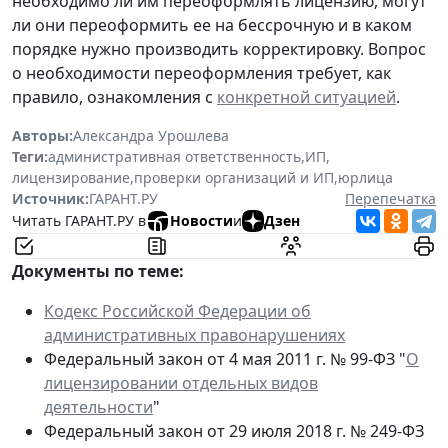
необходимо ли им переоформлять лицензию, могут
ли они переоформить ее на бессрочную и в каком
порядке нужно производить корректировку. Вопрос
о необходимости переоформления требует, как
правило, ознакомления с
конкретной ситуацией
.
Авторы:
Александра Урошлева
Теги:
административная ответственность
,
ИП
,
лицензирование
,
проверки организаций и ИП
,
юрлица
Источник:
ГАРАНТ.РУ
Перепечатка
Читать ГАРАНТ.РУ в
Новости
и
Дзен
Документы по теме:
Кодекс Российской Федерации об
административных правонарушениях
Федеральный закон от 4 мая 2011 г. № 99-ФЗ "
О
лицензировании отдельных видов
деятельности
"
Федеральный закон от 29 июля 2018 г. № 249-ФЗ