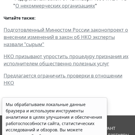
"
О некоммерческих организациях
"
Читайте также:
Подготовленный Минюстом России законопроект о
внесении изменений в закон об НКО эксперты
назвали "сырым"
НКО призывают упростить процедуру признания их
исполнителем общественно полезных услуг
Предлагается ограничить проверки в отношении
НКО
Мы обрабатываем локальные данные
браузера и используем инструменты
аналитики в целях улучшения и обеспечения
работоспособности сайта, статистических
© ООО "НПП "ГАРАНТ-СЕРВИС", 2026. Система ГАРАНТ
исследований и обзоров. Вы можете
выпускается с 1990 года. Компания "Гарант" и ее партнеры