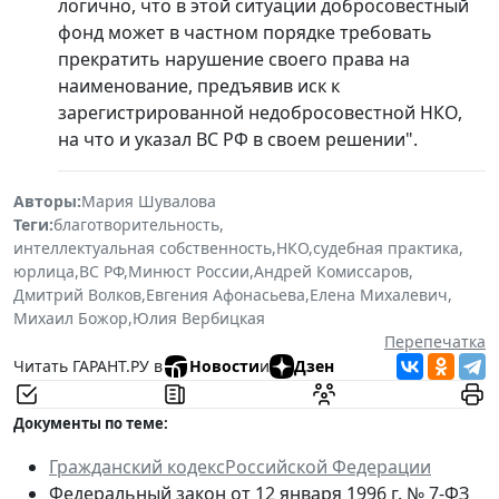
логично, что в этой ситуации добросовестный
фонд может в частном порядке требовать
прекратить нарушение своего права на
наименование, предъявив иск к
зарегистрированной недобросовестной НКО,
на что и указал ВС РФ в своем решении".
Авторы:
Мария Шувалова
Теги:
благотворительность
,
интеллектуальная собственность
,
НКО
,
судебная практика
,
юрлица
,
ВС РФ
,
Минюст России
,
Андрей Комиссаров
,
Дмитрий Волков
,
Евгения Афонасьева
,
Елена Михалевич
,
Михаил Божор
,
Юлия Вербицкая
Перепечатка
Читать ГАРАНТ.РУ в
Новости
и
Дзен
Документы по теме:
Гражданский кодексРоссийской Федерации
Федеральный закон от 12 января 1996 г. № 7-ФЗ