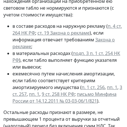
нахождения организации на приобретенном ею
световом табло не нормируются и признаются (с
учетом стоимости имущества):
в составе расходов на наружную рекламу (
п. 4 ст.
264 НК РФ
;
ст. 19 Закона о рекламе
), если
информация отвечает требованиям
Закона о
рекламе
;
в материальных расходах (
подп. 3 п. 1 ст. 254 НК
РФ
), если табло выполняет функцию указателя
или вывески;
ежемесячно путем начисления амортизации,
если табло соответствует критериям
амортизируемого имущества (
п. 1 ст. 256
,
пп. 1
,
3
ст. 257
,
пп. 1
,
9 ст. 258 НК РФ
;
письмо Минфина
России от 14.12.2011 № 03-03-06/1/821
).
Остальные расходы признают в размере, не
превышающем 1 процента от выручки за отчетный
(налоговый) период без включения сумм НДС. Так,