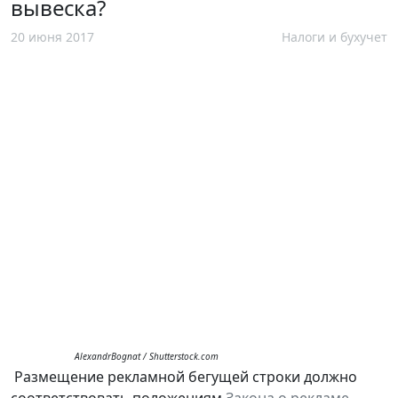
вывеска?
20 июня 2017
Налоги и бухучет
AlexandrBognat / Shutterstock.com
Размещение рекламной бегущей строки должно
соответствовать положениям
Закона о рекламе