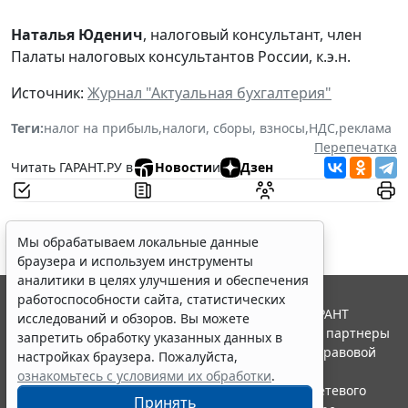
Наталья Юденич
, налоговый консультант, член
Палаты налоговых консультантов России, к.э.н.
Источник:
Журнал "Актуальная бухгалтерия"
Теги:
налог на прибыль
,
налоги, сборы, взносы
,
НДС
,
реклама
Перепечатка
Читать ГАРАНТ.РУ в
Новости
и
Дзен
Мы обрабатываем локальные данные
браузера и используем инструменты
аналитики в целях улучшения и обеспечения
работоспособности сайта, статистических
© ООО "НПП "ГАРАНТ-СЕРВИС", 2026. Система ГАРАНТ
исследований и обзоров. Вы можете
выпускается с 1990 года. Компания "Гарант" и ее партнеры
запретить обработку указанных данных в
являются участниками Российской ассоциации правовой
настройках браузера. Пожалуйста,
информации ГАРАНТ.
ознакомьтесь с условиями их обработки
.
Портал ГАРАНТ.РУ зарегистрирован в качестве сетевого
Принять