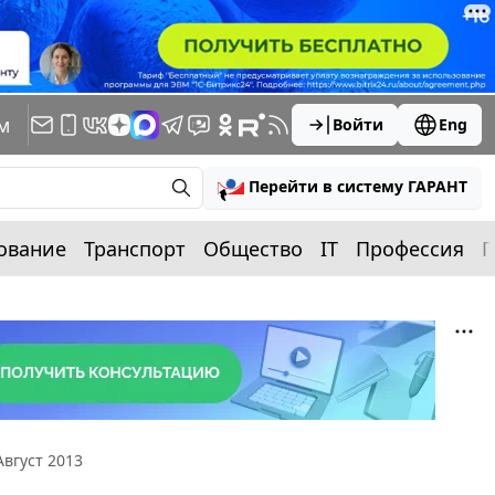
м
Войти
Eng
Перейти в систему ГАРАНТ
ование
Транспорт
Общество
IT
Профессия
П
Август 2013