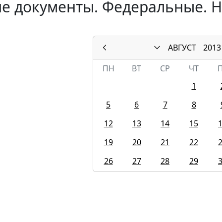
е документы. Федеральные. На
АВГУСТ
2013
ПН
ВТ
СР
ЧТ
1
5
6
7
8
12
13
14
15
19
20
21
22
26
27
28
29