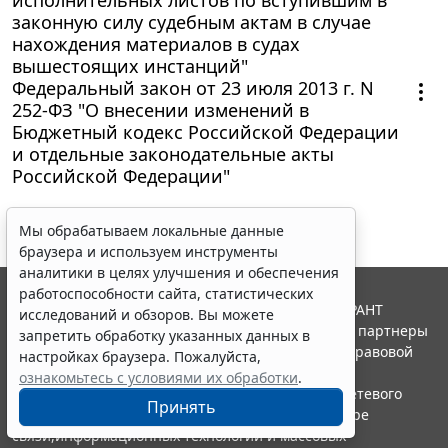
законную силу судебным актам в случае
нахождения материалов в судах
вышестоящих инстанций"
Федеральный закон от 23 июля 2013 г. N
252-ФЗ "О внесении изменений в
Бюджетный кодекс Российской Федерации
и отдельные законодательные акты
Российской Федерации"
Мы обрабатываем локальные данные
браузера и используем инструменты
аналитики в целях улучшения и обеспечения
работоспособности сайта, статистических
© ООО "НПП "ГАРАНТ-СЕРВИС", 2026. Система ГАРАНТ
исследований и обзоров. Вы можете
выпускается с 1990 года. Компания "Гарант" и ее партнеры
запретить обработку указанных данных в
являются участниками Российской ассоциации правовой
настройках браузера. Пожалуйста,
информации ГАРАНТ.
ознакомьтесь с условиями их обработки
.
Портал ГАРАНТ.РУ зарегистрирован в качестве сетевого
Принять
издания Федеральной службой по надзору в сфере
связи,информационных технологий и массовых