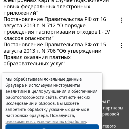
новых федеральных электронных
приложений"
Постановление Правительства РФ от 16
августа 2013 г. N 712 "О порядке
проведения паспортизации отходов I - IV
классов опасности"
Постановление Правительства РФ от 15
августа 2013 г. N 706 "Об утверждении
Правил оказания платных
образовательных услуг"
Мы обрабатываем локальные данные
браузера и используем инструменты
аналитики в целях улучшения и обеспечения
работоспособности сайта, статистических
© ООО "НПП "ГАРАНТ-СЕРВИС", 2026. Система ГАРАНТ
исследований и обзоров. Вы можете
выпускается с 1990 года. Компания "Гарант" и ее партнеры
запретить обработку указанных данных в
являются участниками Российской ассоциации правовой
настройках браузера. Пожалуйста,
информации ГАРАНТ.
ознакомьтесь с условиями их обработки
.
Портал ГАРАНТ.РУ зарегистрирован в качестве сетевого