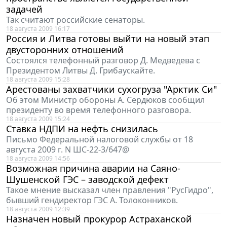
задачей
Так считают российские сенаторы.
18 августа 2009 16:17
Россия и Литва готовы выйти на новый этап
двусторонних отношений
Состоялся телефонный разговор Д. Медведева с
Президентом Литвы Д. Грибаускайте.
18 августа 2009 15:28
Арестованы захватчики сухогруза "Арктик Си"
Об этом Министр обороны А. Сердюков сообщил
президенту во время телефонного разговора.
18 августа 2009 15:24
Cтавка НДПИ на нефть снизилась
Письмо Федеральной налоговой службы от 18
августа 2009 г. N ШС-22-3/647@
18 августа 2009 14:56
Возможная причина аварии на Саяно-
Шушенской ГЭС – заводской дефект
Такое мнение высказал член правления "РусГидро",
бывший гендиректор ГЭС А. Толоконников.
18 августа 2009 12:39
Назначен новый прокурор Астраханской