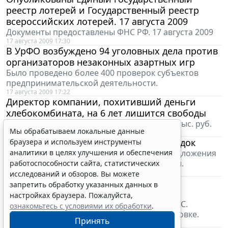
реестр лотерей и Государственный реестр
всероссийских лотерей. 17 августа 2009
Документы предоставлены ФНС РФ. 17 августа 2009
17 августа 2009 17:30
В УрФО возбуждено 94 уголовных дела против
организаторов незаконных азартных игр
Было проведено более 400 проверок субъектов
предпринимательской деятельности.
17 августа 2009 17:22
Директор компании, похитивший деньги
Мы обрабатываем локальные данные
хлебокомбината, на 6 лет лишится свободы
браузера и используем инструменты
Кроме того, суд назначил ему штраф - 100 тыс. руб.
аналитики в целях улучшения и обеспечения
17 августа 2009 17:20
работоспособности сайта, статистических
В МВД Ингушетии будет наведен порядок
исследований и обзоров. Вы можете
Р. Нургалиев представит Д. Медведеву предложения
запретить обработку указанных данных в
по кадровому укреплению МВД республики.
настройках браузера. Пожалуйста,
17 августа 2009 16:28
Президент взял под личный контроль
ознакомьтесь с условиями их обработки
.
ситуацию на Саяно-Шушенской ГЭС
Принять
Глава МЧС С. Шойгу и Министр энергетики С.
Шматко доложили Д. Медведеву об обстановке.
17 августа 2009 16:19