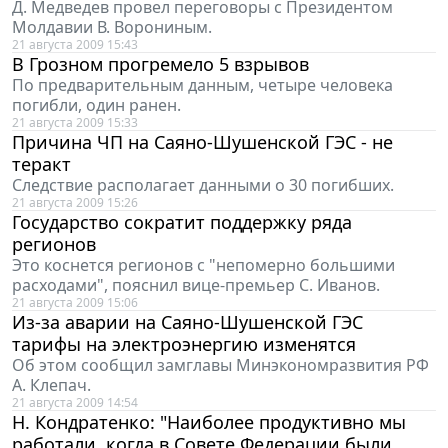
Д. Медведев провел переговоры с Президентом
Молдавии В. Ворониным.
21 августа 2009 15:43
В Грозном прогремело 5 взрывов
По предварительным данным, четыре человека
погибли, один ранен.
21 августа 2009 15:33
Причина ЧП на Саяно-Шушенской ГЭС - не
теракт
Следствие располагает данными о 30 погибших.
21 августа 2009 15:26
Государство сократит поддержку ряда
регионов
Это коснется регионов с "непомерно большими
расходами", пояснил вице-премьер С. Иванов.
21 августа 2009 15:06
Из-за аварии на Саяно-Шушенской ГЭС
тарифы на электроэнергию изменятся
Об этом сообщил замглавы Минэкономразвития РФ
А. Клепач.
21 августа 2009 14:54
Н. Кондратенко: "Наиболее продуктивно мы
работали, когда в Совете Федерации были