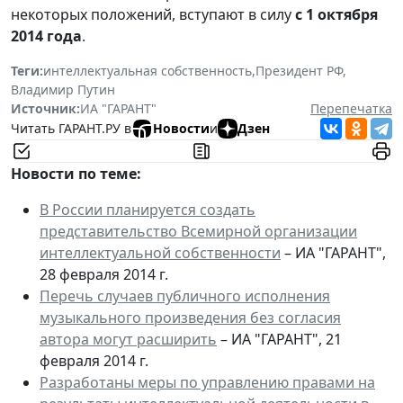
некоторых положений, вступают в силу
с 1 октября
2014 года
.
Теги:
интеллектуальная собственность
,
Президент РФ
,
Владимир Путин
Источник:
ИА "ГАРАНТ"
Перепечатка
Читать ГАРАНТ.РУ в
Новости
и
Дзен
Новости по теме:
В России планируется создать
представительство Всемирной организации
интеллектуальной собственности
– ИА "ГАРАНТ",
28 февраля 2014 г.
Перечь случаев публичного исполнения
музыкального произведения без согласия
автора могут расширить
– ИА "ГАРАНТ", 21
февраля 2014 г.
Разработаны меры по управлению правами на