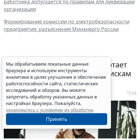
работника допускается по правилам для ликвидации
организации
Формирование комиссии по электробезопасности
предприятия: разъяснения Минэнерго России
С 1 февраля 2027 года заработает
Мы обрабатываем локальные данные
браузера и используем инструменты
ГОСТ по психосоциальным рискам
аналитики в целях улучшения и обеспечения
на рабочем месте
работоспособности сайта, статистических
исследований и обзоров. Вы можете
7 августа 2026 17:11
Труд
запретить обработку указанных данных в
настройках браузера. Пожалуйста,
ознакомьтесь с условиями их обработки
.
Принять