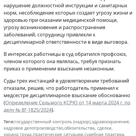
нарушение должностной инструкции и санитарных
норм, несоблюдение которых создает угрозу жизни и
здоровью при оказании медицинской помощи,
угрозу возникновения и распространения
заболеваний, сотрудницу привлекли к
дисциплинарной ответственности в виде выговора.
В интересах работницы в суд обратился профсоюз,
членом которого она являлась, требуя признать
приказ о применении взыскания незаконным.
Суды трех инстанций в удовлетворении требований
отказали, решив, что работодатель применил к
медсестре дисциплинарное взыскание обоснованно
(
Определение Седьмого КСРЮ от 14 марта 2024 г. по
делу № 8Г-1825/2024
).
Теги:
государственный контроль (надзор)
,
здравоохранение
,
кадровое делопроизводство
,
обязательства, сделки
,
охрана труда
,
практические ситуации
,
судебная практика
,